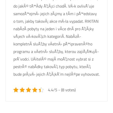
do jakÃ© tÅ™Ã­dy Å¾Ã¡ci chodÃ­. VÄ›k ovlivÅˆuje
samozÅ™ejmÄ› jejich zÃ¡jmy a tÃ­m i pÅ™edstavy
o tom, jakby takovÃ¡ akce mÄ›la vypadat. RIKITAN
nabÃ­zÃ­ pobyty na jeden i vÃ­ce dnÃ­ pro Å¾Ã¡ky
vÅ¡ech vÄ›kovÃ½ch kategoriÃ­. NabÃ­zÃ­
kompletnÃ­ sluÅ¾by vÄetnÄ› pÅ™ipravenÃ©ho
programu a vÄetnÄ› sluÅ¾by, kterou zajiÅ¡Å¥ujÃ­
prÅ¯vodci. UÄitelÃ© majÃ­ moÅ¾nost vybrat si z
pestrÃ© nabÃ­dky takovÃ½ typ pobytu, kterÃ½
bude prÃ¡vÄ› jejich Å¾Ã¡kÅ¯m nejlÃ©pe vyhovovat.
4.4/5 - (8 votes)