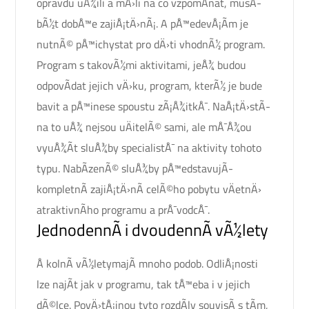
opravdu uÅ¾ili a mÄ›li na co vzpomÃ­nat, musÃ­
bÃ½t dobÅ™e zajiÅ¡tÄ›nÃ¡. A pÅ™edevÅ¡Ã­m je
nutnÃ© pÅ™ichystat pro dÄ›ti vhodnÃ½ program.
Program s takovÃ½mi aktivitami, jeÅ¾ budou
odpovÃ­dat jejich vÄ›ku, program, kterÃ½ je bude
bavit a pÅ™inese spoustu zÃ¡Å¾itkÅ¯. NaÅ¡tÄ›stÃ­
na to uÅ¾ nejsou uÄitelÃ© sami, ale mÅ¯Å¾ou
vyuÅ¾Ã­t sluÅ¾by specialistÅ¯ na aktivity tohoto
typu. NabÃ­zenÃ© sluÅ¾by pÅ™edstavujÃ­
kompletnÃ­ zajiÅ¡tÄ›nÃ­ celÃ©ho pobytu vÄetnÄ›
atraktivnÃ­ho programu a prÅ¯vodcÅ¯.
JednodennÃ­ i dvoudennÃ­ vÃ½lety
Å kolnÃ­ vÃ½letymajÃ­ mnoho podob. OdliÅ¡nosti
lze najÃ­t jak v programu, tak tÅ™eba i v jejich
dÃ©lce. PovÄ›tÅ¡inou tyto rozdÃ­ly souvisÃ­ s tÃ­m,