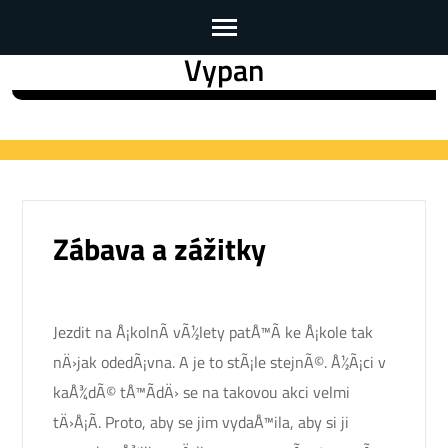
Vypan
Skip
to
content
(Press
Enter)
Zábava a zážitky
Jezdit na
Å¡kolnÃ­ vÃ½lety
patÅ™Ã­ ke Å¡kole tak
nÄ›jak odedÃ¡vna. A je to stÃ¡le stejnÃ©. Å½Ã¡ci v
kaÅ¾dÃ© tÅ™Ã­dÄ› se na takovou akci velmi
tÄ›Å¡Ã­. Proto, aby se jim vydaÅ™ila, aby si ji