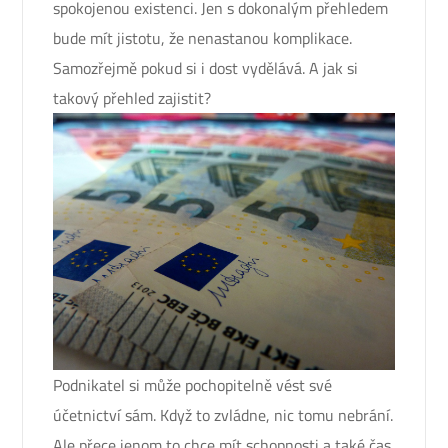
spokojenou existenci. Jen s dokonalým přehledem
bude mít jistotu, že nenastanou komplikace.
Samozřejmě pokud si i dost vydělává. A jak si
takový přehled zajistit?
Podnikatel si může pochopitelně vést své
účetnictví sám. Když to zvládne, nic tomu nebrání.
Ale přece jenom to chce mít schopnosti a také čas.