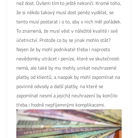
než dost. Ovšem tím to ještě nekončí. Kromě toho,
že si někdo takový musí dost peněz vydělat, se
tento musí postarat i o to, aby v nich měl pořádek.
To znamená, že musí vést v náležité kvalitě i své
účetnictví. Protože co by se jinak mohlo stát?
Nejen že by mohl podnikatel třeba i naprosto
nevědomky utrácet i peníze, které ve skutečnosti
nemá, ale také by mu mohly unikat neuhrazené
platby od klientů, a naopak by mohl zapomínat na
povinné odvody a další platby, na které se
zapomínat nesmí a jejichž neuhrazení by končilo
třeba i hodně nepříjemnými komplikacemi.