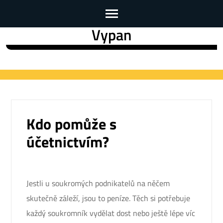
Vypan
Skip
to
content
(Press
Enter)
Kdo pomůže s
účetnictvím?
Jestli u soukromých podnikatelů na něčem
skutečně záleží, jsou to peníze. Těch si potřebuje
každý soukromník vydělat dost nebo ještě lépe víc