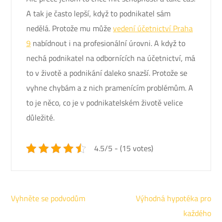
A tak je často lepší, když to podnikatel sám
nedělá. Protože mu může
vedení účetnictví Praha
9
nabídnout i na profesionální úrovni. A když to
nechá podnikatel na odbornících na účetnictví, má
to v životě a podnikání daleko snazší. Protože se
vyhne chybám a z nich pramenícím problémům. A
to je něco, co je v podnikatelském životě velice
důležité.
4.5/5 - (15 votes)
Navigace
Vyhněte se podvodům
Výhodná hypotéka pro
pro
každého