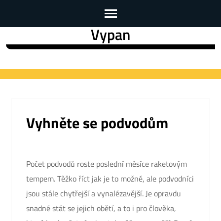
Vypan
Skip
to
content
(Press
Enter)
Vyhněte se podvodům
Počet podvodů roste poslední měsíce raketovým
tempem. Těžko říct jak je to možné, ale podvodníci
jsou stále chytřejší a vynalézavější. Je opravdu
snadné stát se jejich obětí, a to i pro člověka,