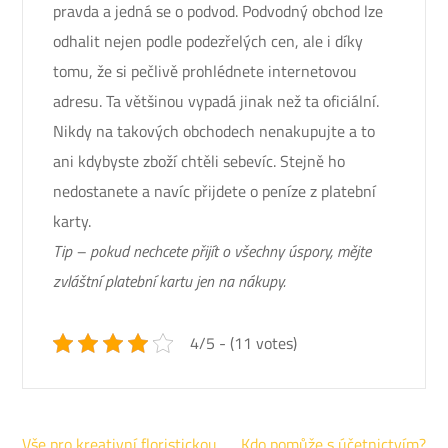
pravda a jedná se o podvod. Podvodný obchod lze
odhalit nejen podle podezřelých cen, ale i díky
tomu, že si pečlivě prohlédnete internetovou
adresu. Ta většinou vypadá jinak než ta oficiální.
Nikdy na takových obchodech nenakupujte a to
ani kdybyste zboží chtěli sebevíc. Stejně ho
nedostanete a navíc přijdete o peníze z platební
karty.
Tip – pokud nechcete přijít o všechny úspory, mějte
zvláštní platební kartu jen na nákupy.
4/5 - (11 votes)
Navigace
Vše pro kreativní floristickou
Kdo pomůže s účetnictvím?