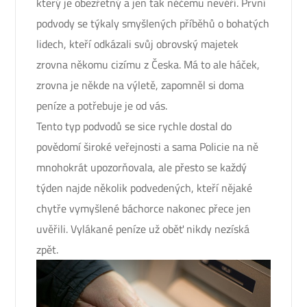
který je obezřetný a jen tak něčemu nevěří. První
podvody se týkaly smyšlených příběhů o bohatých
lidech, kteří odkázali svůj obrovský majetek
zrovna někomu cizímu z Česka. Má to ale háček,
zrovna je někde na výletě, zapomněl si doma
peníze a potřebuje je od vás.
Tento typ podvodů se sice rychle dostal do
povědomí široké veřejnosti a sama Policie na ně
mnohokrát upozorňovala, ale přesto se každý
týden najde několik podvedených, kteří nějaké
chytře vymyšlené báchorce nakonec přece jen
uvěřili. Vylákané peníze už oběť nikdy nezíská
zpět.