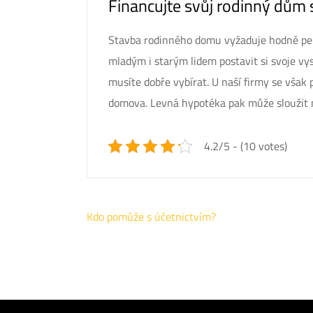
Financujte svůj rodinný dům 
Stavba rodinného domu vyžaduje hodně peně
mladým i starým lidem postavit si svoje v
musíte dobře vybírat. U naší firmy se však
domova.
Levná hypotéka
pak může sloužit 
4.2/5 - (10 votes)
Navigace
Kdo pomůže s účetnictvím?
pro
příspěvek