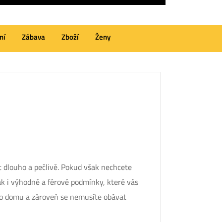
ní
Zábava
Zboží
Ženy
 dlouho a pečlivě. Pokud však nechcete
tak i výhodné a férové podmínky, které vás
ého domu a zároveň se nemusíte obávat