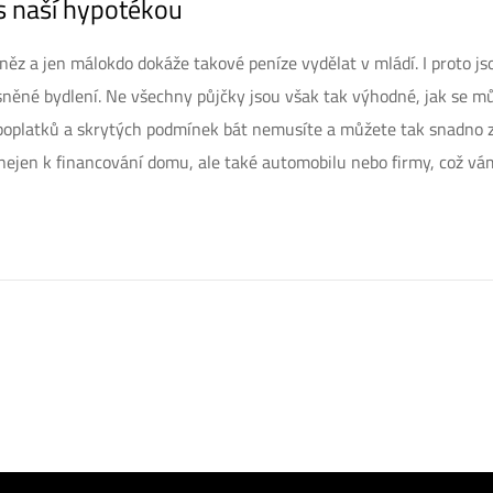
s naší hypotékou
z a jen málokdo dokáže takové peníze vydělat v mládí. I proto js
ysněné bydlení. Ne všechny půjčky jsou však tak výhodné, jak se m
 poplatků a skrytých podmínek bát nemusíte a můžete tak snadno z
nejen k financování domu, ale také automobilu nebo firmy, což vá