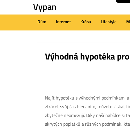
Vypan
Skip
to
content
Dům
Internet
Krása
Lifestyle
M
(Press
Enter)
Výhodná hypotéka pro
Najít hypotéku s výhodnými podmínkami a n
ztrácet svůj čas hledáním, můžete získat fi
zbytečně neomezují. Díky naší nabídce si 
skrytých poplatků a různých podmínek, kter