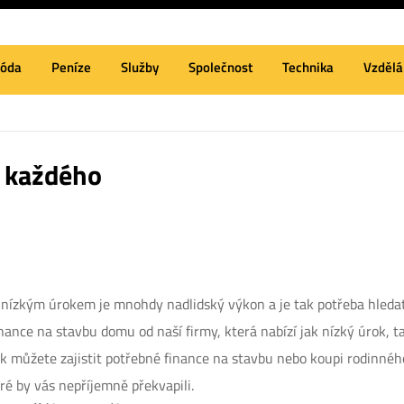
óda
Peníze
Služby
Společnost
Technika
Vzdělá
 každého
ízkým úrokem je mnohdy nadlidský výkon a je tak potřeba hledat
nance na stavbu domu od naší firmy, která nabízí jak nízký úrok, 
tak můžete zajistit potřebné finance na stavbu nebo koupi rodinn
é by vás nepříjemně překvapili.