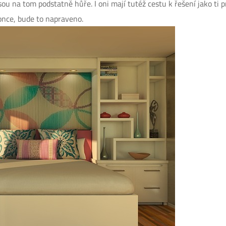
 jsou na tom podstatně hůře. I oni mají tutéž cestu k řešení jako ti pr
once, bude to napraveno.