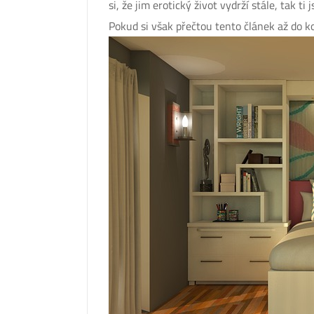
si, že jim erotický život vydrží stále, tak ti
Pokud si však přečtou tento článek až do k