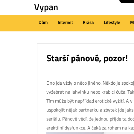
Vypan
Skip
to
content
Dům
Internet
Krása
Lifestyle
M
(Press
Enter)
Starší pánové, pozor!
Ono jde vždy o něco jiného. Někdo je spokoj
vyžebrat na lahvinku nebo krabici čuča. Ta
Tím může být například erotické vyžití. A v
uspokojit nějak partnerku a zbytek jde jaks
seriálu. Pánové vědí, že jednou přijde ta d
erektilní dysfunkce. A čeká za rohem na ka