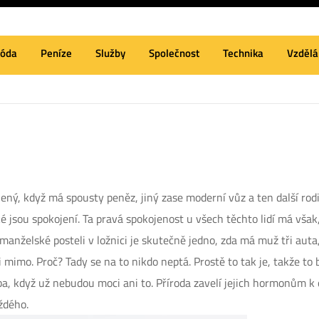
óda
Peníze
Služby
Společnost
Technika
Vzdělá
ený, když má spousty peněz, jiný zase moderní vůz a ten další rodin
ké jsou spokojení. Ta pravá spokojenost u všech těchto lidí má vš
 manželské posteli v ložnici je skutečně jedno, zda má muž tři auta,
i mimo. Proč? Tady se na to nikdo neptá. Prostě to tak je, takže to
oba, když už nebudou moci ani to. Příroda zavelí jejich hormonům 
ždého.