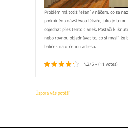
Problém má totiž řešení v něčem, co se na
podmíněno návštěvou lékaře, jako je tomu u
objednat přes tento článek. Postačí kliknut
nebo rovnou objednávat to, co si myslí, že 
balíček na určenou adresu.
4.2/5 - (11 votes)
Navigace
Úspora vás potěší
pro
příspěvek