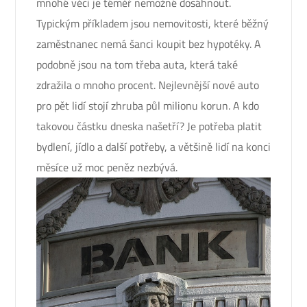
mnohé věci je téměř nemožné dosáhnout.
Typickým příkladem jsou nemovitosti, které běžný
zaměstnanec nemá šanci koupit bez hypotéky. A
podobně jsou na tom třeba auta, která také
zdražila o mnoho procent. Nejlevnější nové auto
pro pět lidí stojí zhruba půl milionu korun. A kdo
takovou částku dneska našetří? Je potřeba platit
bydlení, jídlo a další potřeby, a většině lidí na konci
měsíce už moc peněz nezbývá.