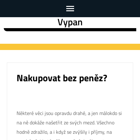
Vypan
Skip
to
content
(Press
Enter)
Nakupovat bez peněz?
Některé věci jsou opravdu drahé, a jen málokdo si
na ně dokáže našetřit ze svých mezd. Všechno
hodně zdražilo, a i když se zvýšily i příjmy, na