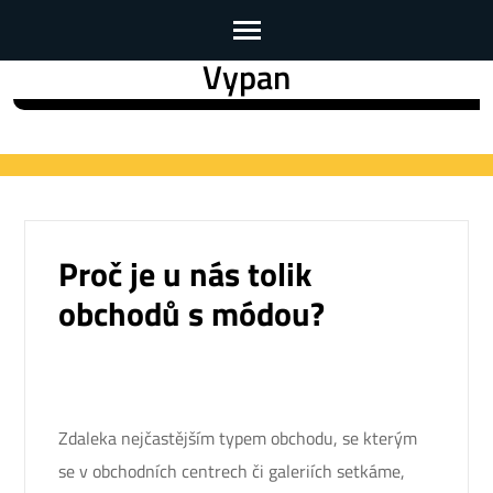
Vypan
Skip
to
content
(Press
Enter)
Proč je u nás tolik
obchodů s módou?
Zdaleka nejčastějším typem obchodu, se kterým
se v obchodních centrech či galeriích setkáme,