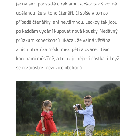
jedná se v podstatě o reklamu, avšak tak šikovně
udělanou, že si toho čtenáři, či spíše v tomto
případě čtenářky, ani nevšimnou. Leckdy tak jdou
po každém vydání kupovat nové kousky. Nedávný
průzkum koneckonců ukázal, že valná většina
z nich utratí za módu mezi pěti a dvaceti tisíci
korunami měsíčně, a to už je nějaká částka, i když
se rozprostře mezi více obchodů.