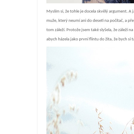
Myslím si, že tohle je docela skvělý argument. A 
muže, který neumí ani do deseti na počítač, a pře
tom záleží. Protože jsem také slyšela, že záleží n
abych házela jako první flintu do žita, že bych si 