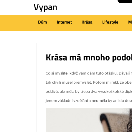
Vypan
Skip
to
content
Dům
Internet
Krása
Lifestyle
M
(Press
Enter)
Krása má mnoho podo
Co si myslíte, když vám dám tuto otázku. Dávají m
tak chvíli musel přemýšlet. Potom mi řekl, že ob
ošklivá, ale měla by třeba dva vysokoškolské dip
jenom základní vzdělání a neuměla by ani do dese