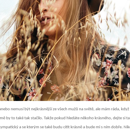
h anebo nemusí být nejkrásnější ze všech mužů na světě, ale mám ráda, kdy
mě by to také tak stačilo. Takže pokud hledáte někoho krásného, dejte si ta
sympatický a se kterým se také budu cítit krásně a bude mi s ním dobře. Ni