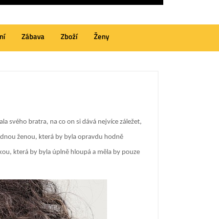
ní
Zábava
Zboží
Ženy
la svého bratra, na co on si dává nejvíce záležet,
 žádnou ženou, která by byla opravdu hodně
lkou, která by byla úplně hloupá a měla by pouze