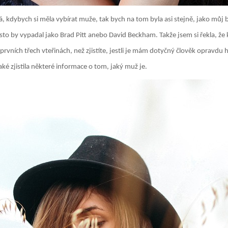
já, kdybych si měla vybírat muže, tak bych na tom byla asi stejně, jako můj
sto by vypadal jako Brad Pitt anebo David Beckham. Takže jsem si řekla, že 
a prvních třech vteřinách, než zjistíte, jestli je mám dotyčný člověk opravdu
také zjistila některé informace o tom, jaký muž je.