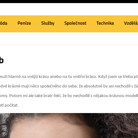
óda
Peníze
Služby
Společnost
Technika
Vzdělá
b
uži hlavně na vnější krásu anebo na tu vnitřní krásu. Když jsem se třeba pta
ě dvě krásné mají něco společného do sebe, že absolutně by asi nechodil s
lomy. Potom mi ale také bratr řekl, že by nechodili s nějakou krásnou mode
ti počítat.