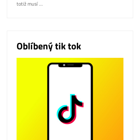
totiž musí …
Oblíbený tik tok