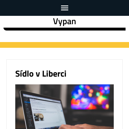
Vypan
Skip
to
content
(Press
Enter)
Sídlo v Liberci