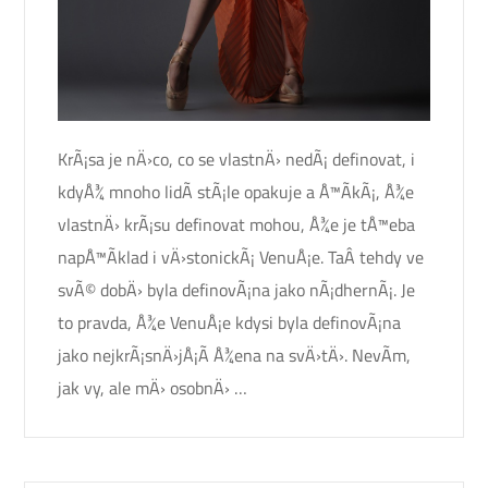
KrÃ¡sa je nÄ›co, co se vlastnÄ› nedÃ¡ definovat, i
kdyÅ¾ mnoho lidÃ­ stÃ¡le opakuje a Å™Ã­kÃ¡, Å¾e
vlastnÄ› krÃ¡su definovat mohou, Å¾e je tÅ™eba
napÅ™Ã­klad i vÄ›stonickÃ¡ VenuÅ¡e. TaÂ tehdy ve
svÃ© dobÄ› byla definovÃ¡na jako nÃ¡dhernÃ¡. Je
to pravda, Å¾e VenuÅ¡e kdysi byla definovÃ¡na
jako nejkrÃ¡snÄ›jÅ¡Ã­ Å¾ena na svÄ›tÄ›. NevÃ­m,
jak vy, ale mÄ› osobnÄ› …