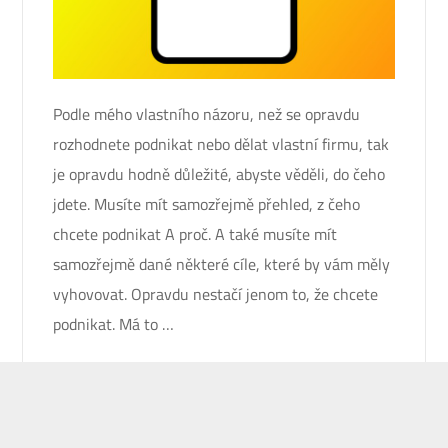
Podle mého vlastního názoru, než se opravdu
rozhodnete podnikat nebo dělat vlastní firmu, tak
je opravdu hodně důležité, abyste věděli, do čeho
jdete. Musíte mít samozřejmě přehled, z čeho
chcete podnikat A proč. A také musíte mít
samozřejmě dané některé cíle, které by vám měly
vyhovovat. Opravdu nestačí jenom to, že chcete
podnikat. Má to …
Stránkování
Předchozí
13
1
…
12
14
…