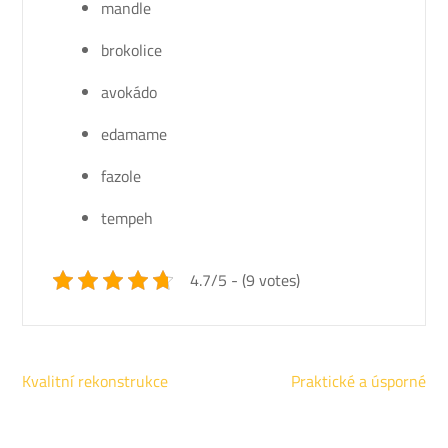
mandle
brokolice
avokádo
edamame
fazole
tempeh
4.7/5 - (9 votes)
Navigace
Kvalitní rekonstrukce
Praktické a úsporné
pro
příspěvek