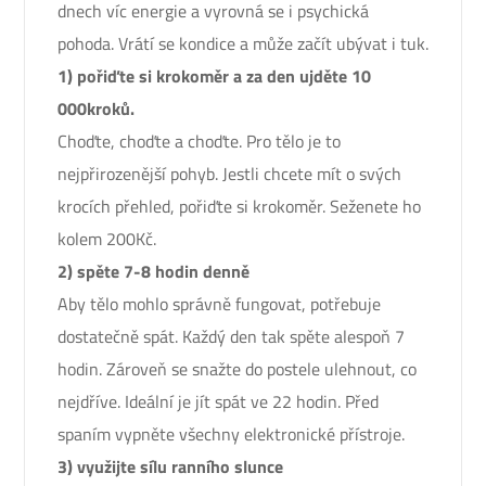
dnech víc energie a vyrovná se i psychická
pohoda. Vrátí se kondice a může začít ubývat i tuk.
1) pořiďte si krokoměr a za den ujděte 10
000kroků.
Choďte, choďte a choďte. Pro tělo je to
nejpřirozenější pohyb. Jestli chcete mít o svých
krocích přehled, pořiďte si krokoměr. Seženete ho
kolem 200Kč.
2) spěte 7-8 hodin denně
Aby tělo mohlo správně fungovat, potřebuje
dostatečně spát. Každý den tak spěte alespoň 7
hodin. Zároveň se snažte do postele ulehnout, co
nejdříve. Ideální je jít spát ve 22 hodin. Před
spaním vypněte všechny elektronické přístroje.
3) využijte sílu ranního slunce