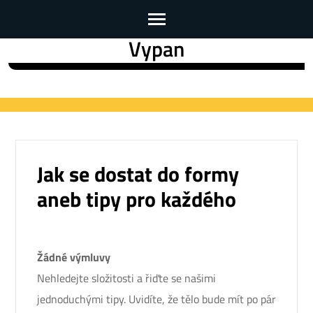
Vypan
Skip
to
content
(Press
Enter)
Jak se dostat do formy
aneb tipy pro každého
Žádné výmluvy
Nehledejte složitosti a řiďte se našimi
jednoduchými tipy. Uvidíte, že tělo bude mít po pár