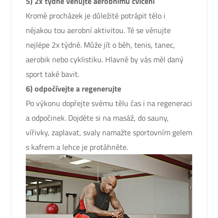
5) 2x týdně věnujte aerobnímu cvičení
Kromě procházek je důležité potrápit tělo i
nějakou tou aerobní aktivitou. Té se věnujte
nejlépe 2x týdně. Může jít o běh, tenis, tanec,
aerobik nebo cyklistiku. Hlavně by vás měl daný
sport také bavit.
6) odpočívejte a regenerujte
Po výkonu dopřejte svému tělu čas i na regeneraci
a odpočinek. Dojděte si na masáž, do sauny,
vířivky, zaplavat, svaly namažte sportovním gelem
s kafrem a lehce je protáhněte.