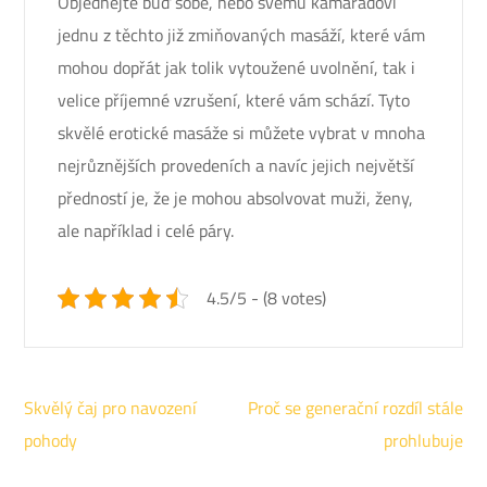
Objednejte buď sobě, nebo svému kamarádovi
jednu z těchto již zmiňovaných masáží, které vám
mohou dopřát jak tolik vytoužené uvolnění, tak i
velice příjemné vzrušení, které vám schází. Tyto
skvělé
erotické masáže
si můžete vybrat v mnoha
nejrůznějších provedeních a navíc jejich největší
předností je, že je mohou absolvovat muži, ženy,
ale například i celé páry.
4.5/5 - (8 votes)
Navigace
Skvělý čaj pro navození
Proč se generační rozdíl stále
pro
pohody
prohlubuje
příspěvek