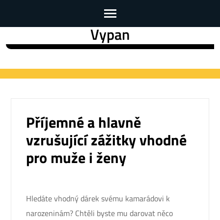
Vypan
Skip
to
content
(Press
Enter)
Příjemné a hlavně
vzrušující zážitky vhodné
pro muže i ženy
Hledáte vhodný dárek svému kamarádovi k
narozeninám? Chtěli byste mu darovat něco