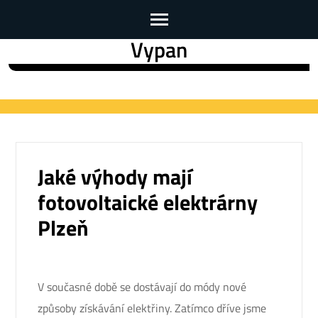
Vypan
Skip
to
content
(Press
Enter)
Jaké výhody mají
fotovoltaické elektrárny
Plzeň
V současné době se dostávají do módy nové
způsoby získávání elektřiny. Zatímco dříve jsme