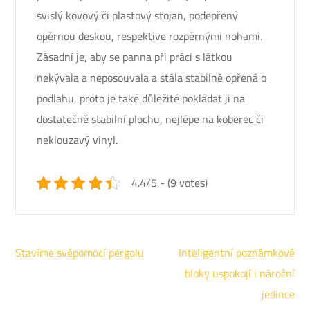
svislý kovový či plastový stojan, podepřený
opěrnou deskou, respektive rozpěrnými nohami.
Zásadní je, aby se panna při práci s látkou
nekývala a neposouvala a stála stabilně opřená o
podlahu, proto je také důležité pokládat ji na
dostatečně stabilní plochu, nejlépe na koberec či
neklouzavý vinyl.
4.4/5 - (9 votes)
Navigace
Stavíme svépomocí pergolu
Inteligentní poznámkové
pro
bloky uspokojí i nároční
příspěvek
jedince