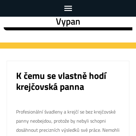
Vypan
Skip
to
content
(Press
Enter)
K čemu se vlastně hodí
krejčovská panna
Profesionální švadleny a krejčí se bez krejčovské
panny neobejdou, protože by nebyli schopni
dosáhnout precizních výsledků své práce. Nemohli