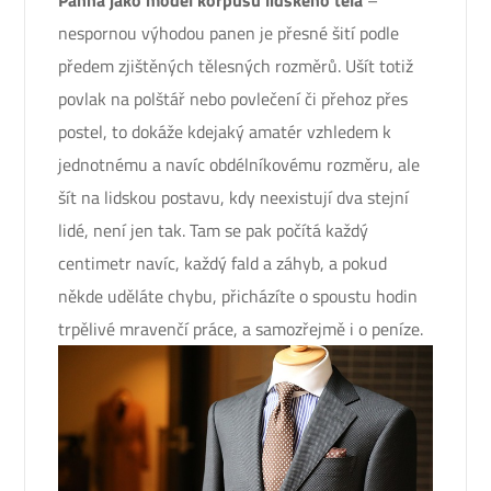
Panna jako model korpusu lidského těla
–
nespornou výhodou panen je přesné šití podle
předem zjištěných tělesných rozměrů. Ušít totiž
povlak na polštář nebo povlečení či přehoz přes
postel, to dokáže kdejaký amatér vzhledem k
jednotnému a navíc obdélníkovému rozměru, ale
šít na lidskou postavu, kdy neexistují dva stejní
lidé, není jen tak. Tam se pak počítá každý
centimetr navíc, každý fald a záhyb, a pokud
někde uděláte chybu, přicházíte o spoustu hodin
trpělivé mravenčí práce, a samozřejmě i o peníze.