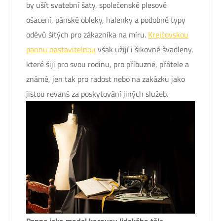
by ušít svatební šaty, společenské plesové
ošacení, pánské obleky, halenky a podobné typy
oděvů šitých pro zákazníka na míru.
Krejčovskou
pannu nastavitelnou
však užijí i šikovné švadleny,
které šijí pro svou rodinu, pro příbuzné, přátele a
známé, jen tak pro radost nebo na zakázku jako
jistou revanš za poskytování jiných služeb.