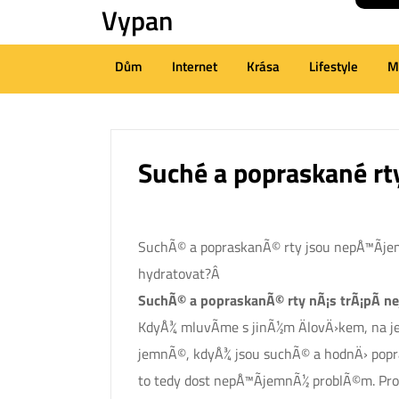
Vypan
Skip
to
content
Dům
Internet
Krása
Lifestyle
M
(Press
Enter)
Suché a popraskané rty
SuchÃ© a popraskanÃ© rty jsou nepÅ™Ã­jemn
hydratovat?Â
SuchÃ© a popraskanÃ© rty nÃ¡s trÃ¡pÃ­ nej
KdyÅ¾ mluvÃ­me s jinÃ½m ÄlovÄ›kem, na je
jemnÃ©, kdyÅ¾ jsou suchÃ© a hodnÄ› popr
to tedy dost nepÅ™Ã­jemnÃ½ problÃ©m. ProÄ 