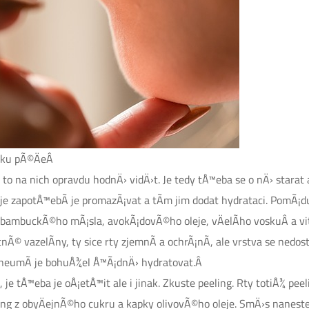
¡vku pÃ©ÄeÂ
o na nich opravdu hodnÄ› vidÄ›t. Je tedy tÅ™eba se o nÄ› starat a
je zapotÅ™ebÃ­ je promazÃ¡vat a tÃ­m jim dodat hydrataci. PomÃ¡du
 bambuckÃ©ho mÃ¡sla, avokÃ¡dovÃ©ho oleje, vÄelÃ­ho voskuÂ a vit
© vazelÃ­ny, ty sice rty zjemnÃ­ a ochrÃ¡nÃ­, ale vrstva se nedost
 neumÃ­ je bohuÅ¾el Å™Ã¡dnÄ› hydratovat.Â
je tÅ™eba je oÅ¡etÅ™it ale i jinak. Zkuste peeling. Rty totiÅ¾ p
ling z obyÄejnÃ©ho cukru a kapky olivovÃ©ho oleje. SmÄ›s naneste