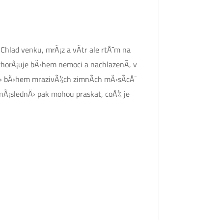
Chlad venku, mrÃ¡z a vÃ­tr ale rtÅ¯m na
zhorÅ¡uje bÄ›hem nemoci a nachlazenÃ­, v
vÄ› bÄ›hem mrazivÃ½ch zimnÃ­ch mÄ›sÃ­cÅ¯
, nÃ¡slednÄ› pak mohou praskat, coÅ¾ je