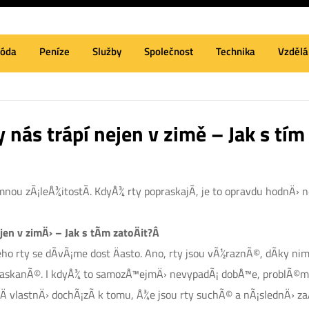
óda
Peníze
Služby
Společnost
Technika
Vzdělá
 nás trápí nejen v zimě – Jak s tím 
ou zÃ¡leÅ¾itostÃ­. KdyÅ¾ rty popraskajÃ­, je to opravdu hodnÄ› n
en v zimÄ› – Jak s tÃ­m zatoÄit?Â
ho rty se dÃ­vÃ¡me dost Äasto. Ano, rty jsou vÃ½raznÃ©, dÃ­ky n
askanÃ©. I kdyÅ¾ to samozÅ™ejmÄ› nevypadÃ¡ dobÅ™e, problÃ©mem
vlastnÄ› dochÃ¡zÃ­ k tomu, Å¾e jsou rty suchÃ© a nÃ¡slednÄ› zaÄÃ