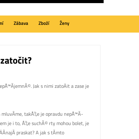
ní
Zábava
Zboží
Ženy
zatočit?
epÅ™Ã­jemnÃ©. Jak s nimi zatoÄit a zase je
im mluvÃ­me, takÅ¾e je opravdu nepÅ™Ã­
 je i to, Å¾e suchÃ© rty mohou bolet, je
­najÃ­ praskat? A jak s tÃ­mto