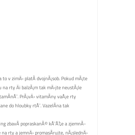
 to v zimÄ› platÃ­ dvojnÃ¡sob. Pokud mÃ¡te
 na rty Äi balzÃ¡m tak mÄ›jte neustÃ¡le
amÃ­nÅ¯. PrÃ¡vÄ› vitamÃ­ny vaÅ¡e rty
ane do hloubky rtÅ¯. VazelÃ­na tak
eeling zbavÃ­ popraskanÃ© kÅ¯Å¾e a zjemnÃ­
 na rty a jemnÄ› promasÃ­rujte, nÃ¡slednÄ›