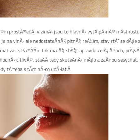
©m prostÅ™edÃ­, v zimÄ› jsou to hlavnÄ› vytÃ¡pÄ›nÃ© mÃ­stnosti. 
 je na vinÄ› ale nedostateÄnÃ½ pitnÃ½ reÅ¾im, stav rtÅ¯ se dÃ¡le 
limatizace. PÅ™Ã­Äin tak mÅ¯Å¾e bÃ½t opravdu celÃ¡ Å™ada, prÃ¡
Ã­c hodnÄ› citlivÃ©, staÄÃ­ tedy skuteÄnÄ› mÃ¡lo a zaÄnou sesychat
edy tÅ™eba s tÃ­m nÄ›co udÄ›lat.Â