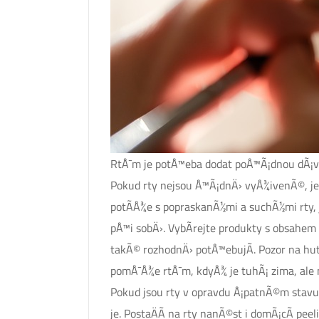
RtÅ¯m je potÅ™eba dodat poÅ™Ã¡dnou dÃ
Pokud rty nejsou Å™Ã¡dnÄ› vyÅ¾ivenÃ©, je t
potÃ­Å¾e s popraskanÃ½mi a suchÃ½mi rty, 
pÅ™i sobÄ›. VybÃ­rejte produkty s obsahem
takÃ© rozhodnÄ› potÅ™ebujÃ­. Pozor na hutnÃ
pomÅ¯Å¾e rtÅ¯m, kdyÅ¾ je tuhÃ¡ zima, ale
Pokud jsou rty v opravdu Å¡patnÃ©m stavu, 
je. PostaÄÃ­ na rty nanÃ©st i domÃ¡cÃ­ pee