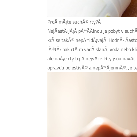
ProÄ mÃ¡te suchÃ© rty?Â
NejÄastÄ›jÅ¡Ã­ pÅ™Ã­Äinou je pobyt v suchÃ
krÃ¡se takÃ© nepÅ™idÃ¡vajÃ­. HodnÄ› Äasto
lÃ©tÄ› pak rtÅ¯m vadÃ­ slanÃ¡ voda nebo k
ale naÅ¡e rty trpÃ­ nejvÃ­ce. Rty jsou nav
opravdu bolestivÃ© a nepÅ™Ã­jemnÃ©. Je t