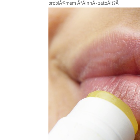
problÃ©mem ÃºÄinnÄ› zatoÄit?Â