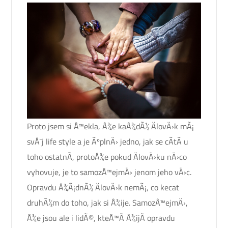
Proto jsem si Å™ekla, Å¾e kaÅ¾dÃ½ ÄlovÄ›k mÃ¡
svÅ¯j life style a je ÃºplnÄ› jedno, jak se cÃ­tÃ­ u
toho ostatnÃ­, protoÅ¾e pokud ÄlovÄ›ku nÄ›co
vyhovuje, je to samozÅ™ejmÄ› jenom jeho vÄ›c.
Opravdu Å¾Ã¡dnÃ½ ÄlovÄ›k nemÃ¡, co kecat
druhÃ½m do toho, jak si Å¾ije. SamozÅ™ejmÄ›,
Å¾e jsou ale i lidÃ©, kteÅ™Ã­ Å¾ijÃ­ opravdu