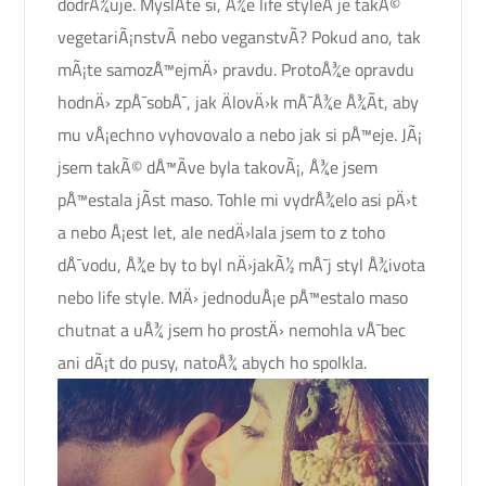
dodrÅ¾uje. MyslÃ­te si, Å¾e life styleÂ je takÃ©
vegetariÃ¡nstvÃ­ nebo veganstvÃ­? Pokud ano, tak
mÃ¡te samozÅ™ejmÄ› pravdu. ProtoÅ¾e opravdu
hodnÄ› zpÅ¯sobÅ¯, jak ÄlovÄ›k mÅ¯Å¾e Å¾Ã­t, aby
mu vÅ¡echno vyhovovalo a nebo jak si pÅ™eje. JÃ¡
jsem takÃ© dÅ™Ã­ve byla takovÃ¡, Å¾e jsem
pÅ™estala jÃ­st maso. Tohle mi vydrÅ¾elo asi pÄ›t
a nebo Å¡est let, ale nedÄ›lala jsem to z toho
dÅ¯vodu, Å¾e by to byl nÄ›jakÃ½ mÅ¯j styl Å¾ivota
nebo life style. MÄ› jednoduÅ¡e pÅ™estalo maso
chutnat a uÅ¾ jsem ho prostÄ› nemohla vÅ¯bec
ani dÃ¡t do pusy, natoÅ¾ abych ho spolkla.