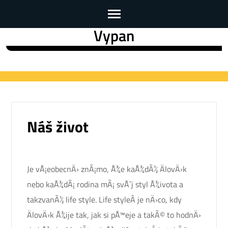
Vypan
Skip
to
content
(Press
Enter)
Náš život
Je vÅ¡eobecnÄ› znÃ¡mo, Å¾e kaÅ¾dÃ½ ÄlovÄ›k
nebo kaÅ¾dÃ¡ rodina mÃ¡ svÅ¯j styl Å¾ivota a
takzvanÃ½ life style. Life styleÂ je nÄ›co, kdy
ÄlovÄ›k Å¾ije tak, jak si pÅ™eje a takÃ© to hodnÄ›