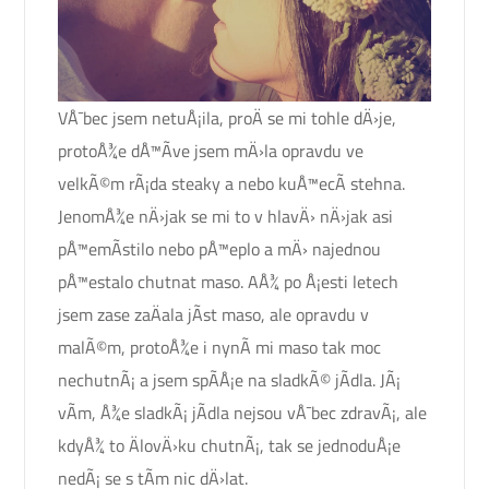
VÅ¯bec jsem netuÅ¡ila, proÄ se mi tohle dÄ›je,
protoÅ¾e dÅ™Ã­ve jsem mÄ›la opravdu ve
velkÃ©m rÃ¡da steaky a nebo kuÅ™ecÃ­ stehna.
JenomÅ¾e nÄ›jak se mi to v hlavÄ› nÄ›jak asi
pÅ™emÃ­stilo nebo pÅ™eplo a mÄ› najednou
pÅ™estalo chutnat maso. AÅ¾ po Å¡esti letech
jsem zase zaÄala jÃ­st maso, ale opravdu v
malÃ©m, protoÅ¾e i nynÃ­ mi maso tak moc
nechutnÃ¡ a jsem spÃ­Å¡e na sladkÃ© jÃ­dla. JÃ¡
vÃ­m, Å¾e sladkÃ¡ jÃ­dla nejsou vÅ¯bec zdravÃ¡, ale
kdyÅ¾ to ÄlovÄ›ku chutnÃ¡, tak se jednoduÅ¡e
nedÃ¡ se s tÃ­m nic dÄ›lat.