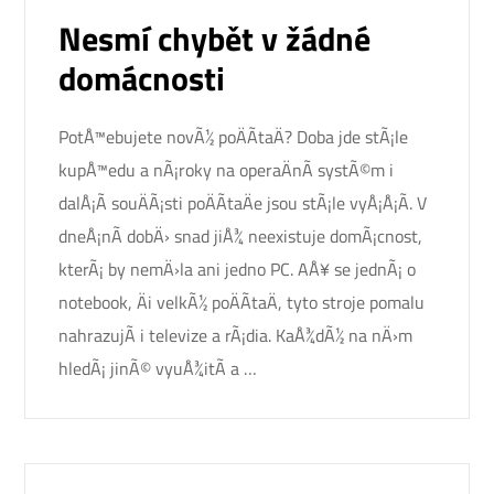
Nesmí chybět v žádné
domácnosti
PotÅ™ebujete novÃ½ poÄÃ­taÄ? Doba jde stÃ¡le
kupÅ™edu a nÃ¡roky na operaÄnÃ­ systÃ©m i
dalÅ¡Ã­ souÄÃ¡sti poÄÃ­taÄe jsou stÃ¡le vyÅ¡Å¡Ã­. V
dneÅ¡nÃ­ dobÄ› snad jiÅ¾ neexistuje domÃ¡cnost,
kterÃ¡ by nemÄ›la ani jedno PC. AÅ¥ se jednÃ¡ o
notebook, Äi velkÃ½ poÄÃ­taÄ, tyto stroje pomalu
nahrazujÃ­ i televize a rÃ¡dia. KaÅ¾dÃ½ na nÄ›m
hledÃ¡ jinÃ© vyuÅ¾itÃ­ a …