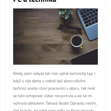
Nikdy jsem nebyla tak moc úplně technický typ. I
když u nás doma v rodině byli skoro všichni
technici anebo různí pracovníci v oboru, tak mně
se tato schopnost vůbec nevyvinula a asi se mi
vyhnula obloukem. Taková škoda! Opravdu nevím,
čím to bylo, ale také jsem měla ve škole opravdu