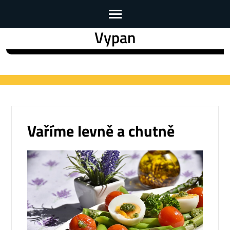
Vypan
Skip
to
content
(Press
Enter)
Vaříme levně a chutně