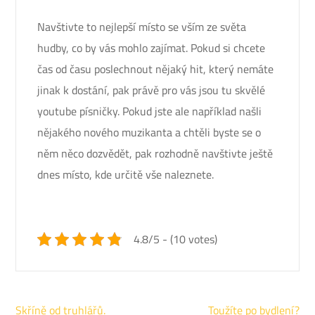
Navštivte to nejlepší místo se vším ze světa
hudby, co by vás mohlo zajímat. Pokud si chcete
čas od času poslechnout nějaký hit, který nemáte
jinak k dostání, pak právě pro vás jsou tu skvělé
youtube písničky. Pokud jste ale například našli
nějakého nového muzikanta a chtěli byste se o
něm něco dozvědět, pak rozhodně navštivte ještě
dnes místo, kde určitě vše naleznete.
4.8/5 - (10 votes)
Navigace
Skříně od truhlářů.
Toužíte po bydlení?