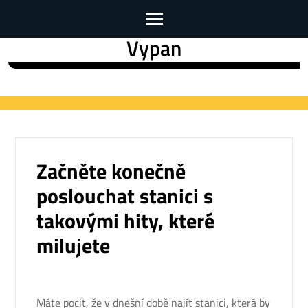
Vypan
Skip
to
content
(Press
Enter)
Začněte konečně
poslouchat stanici s
takovými hity, které
milujete
Máte pocit, že v dnešní době najít stanici, která by