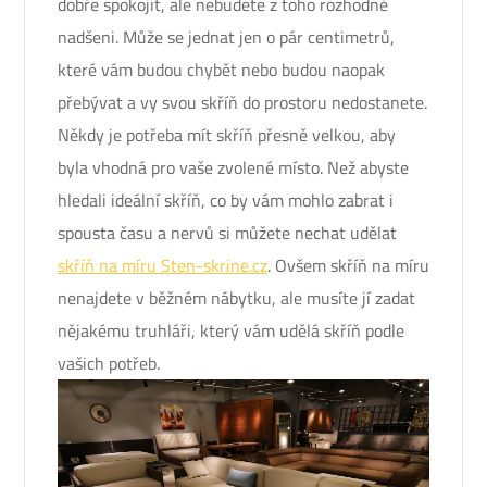
dobře spokojit, ale nebudete z toho rozhodně
nadšeni. Může se jednat jen o pár centimetrů,
které vám budou chybět nebo budou naopak
přebývat a vy svou skříň do prostoru nedostanete.
Někdy je potřeba mít skříň přesně velkou, aby
byla vhodná pro vaše zvolené místo. Než abyste
hledali ideální skříň, co by vám mohlo zabrat i
spousta času a nervů si můžete nechat udělat
skříň na míru Sten-skrine.cz
. Ovšem skříň na míru
nenajdete v běžném nábytku, ale musíte jí zadat
nějakému truhláři, který vám udělá skříň podle
vašich potřeb.