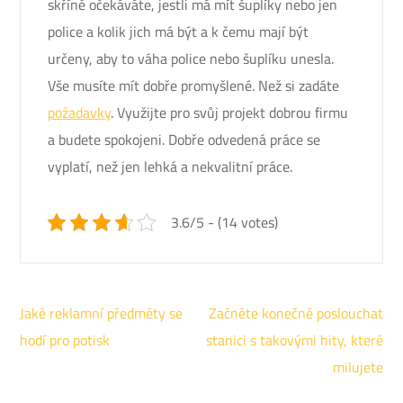
skříně očekáváte, jestli má mít šuplíky nebo jen
police a kolik jich má být a k čemu mají být
určeny, aby to váha police nebo šuplíku unesla.
Vše musíte mít dobře promyšlené. Než si zadáte
požadavky
. Využijte pro svůj projekt dobrou firmu
a budete spokojeni. Dobře odvedená práce se
vyplatí, než jen lehká a nekvalitní práce.
3.6/5 - (14 votes)
Navigace
Jaké reklamní předměty se
Začněte konečně poslouchat
pro
hodí pro potisk
stanici s takovými hity, které
příspěvek
milujete