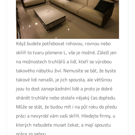
Když budete potřebovat rohovou, rovnou nebo
skříň to tvaru písmene L, vše je možné. Záleží jen
na možnostech truhlářů a lidí, kteří se výrobou
takového nábytku živí. Nemusíte se bát, že byste
takové lidi nenašli, je jich spousta, ale většinou
jsou to dost zaneprázdnění lidé a proto je dobré
shánět truhláře nebo stolaře nějaký čas dopředu.
Může se stát, že budou mít i na půl roku do předu
práci a nevyrobí vám vaši skříň.
Hledejte firmy, u
kterých nebudete muset čekat, a mají spoustu
práce za sebou.