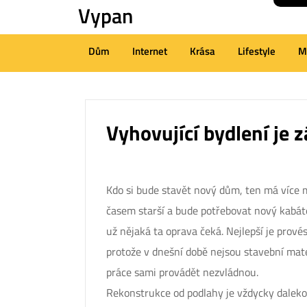
Vypan
Skip
to
content
Dům
Internet
Krása
Lifestyle
M
(Press
Enter)
Vyhovující bydlení je 
Kdo si bude stavět nový dům, ten má více mo
časem starší a bude potřebovat nový kabáte
už nějaká ta oprava čeká. Nejlepší je prové
protože v dnešní době nejsou stavební mater
práce sami provádět nezvládnou.
Rekonstrukce od podlahy je vždycky daleko 