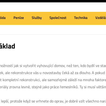
óda
Peníze
Služby
Společnost
Technika
Vzdělá
základ
žností jak si vytvořit vyhovující domov, než ten, kdo bydlí ve sta
k, ale rekonstrukce vás u novostavby čeká až za dlouho. A pokud by
st kompletní rekonstrukci, ale samozřejmě záleží na mnoha faktorec
iály zrovna levné, stejně jako práce řemeslníků. Ty si musí většina
lepší, protože když se vrhnete do oprav, je dobré vzít všechno nar