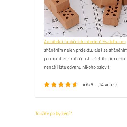
Architekti funkčních interiérů E
valofa.com
sháněním nejen projektu, ale i se shánění
proměnit ve skutečnost. Ušetříte tím nejen 
nenašli jste odvahu nikoho oslovit.
4.6/5 - (14 votes)
Navigace
Toužíte po bydlení?
pro