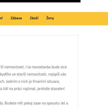
ní
Zábava
Zboží
Ženy
rší nemovitosti. I ta novostavba bude sice
dlíte ve starší nemovitosti, nejspíš vás
h. Jedním z nich je finanční situace,
 lidí na práci najímat, protože stavební
áz. Budete mít pokoj zase na spoustu let a