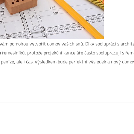
vám pomohou vytvořit domov vašich snů. Díky spolupráci s archit
m řemeslníků, protože projekční kanceláře často spolupracují s ř
peníze, ale i čas. Výsledkem bude perfektní výsledek a nový domov, 