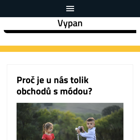
Vypan
Skip
to
content
(Press
Enter)
Proč je u nás tolik
obchodů s módou?