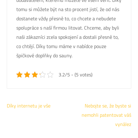
dodavatelem, kterému můžete ve všem věřit. Díky
tomu si můžete být na sto procent jistí, že od nás
dostanete vždy přesně to, co chcete a nebudete
spolupráce s naší firmou litovat. Chceme, aby byli
naši zákazníci zcela spokojení a dostali přesně to,
co chtějí. Díky tomu máme v nabídce pouze
špičkové doplňky do sauny.
3.2/5 - (5 votes)
Navigace
Díky internetu je vše
Nebojte se, že byste si
pro
nemohli patentovat váš
příspěvek
vynález