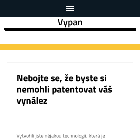
Vypan
Skip
to
content
(Press
Enter)
Nebojte se, že byste si
nemohli patentovat váš
vynález
Vytvořili jste nějakou technologii, která je