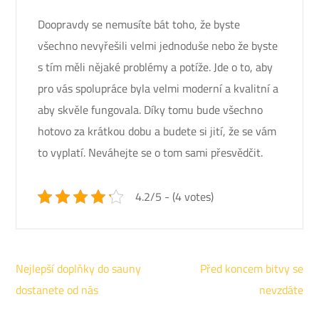
Doopravdy se nemusíte bát toho, že byste
všechno nevyřešili velmi jednoduše nebo že byste
s tím měli nějaké problémy a potíže. Jde o to, aby
pro vás spolupráce byla velmi moderní a kvalitní a
aby skvěle fungovala. Díky tomu bude všechno
hotovo za krátkou dobu a budete si jití, že se vám
to vyplatí. Neváhejte se o tom sami přesvědčit.
4.2/5 - (4 votes)
Navigace
Nejlepší doplňky do sauny
Před koncem bitvy se
pro
dostanete od nás
nevzdáte
příspěvek