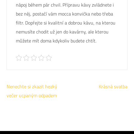
nápoj během pár chvil. Přípravu kávy zvládnete i
bez něj, postačí vám mocca konvička nebo třeba
filtr. Dopřejte si kvalitní a dobrou kávu, na kterou
nemusíte chodit už jen do kavárny, ale kterou
můžete mít doma kdykoliv budete chtít.
Navigace
Nenechte si zkazit hezký
Krásná svatba
pro
večer ucpaným odpadem
příspěvek