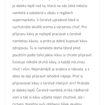
je daleko lepší než ta, která na vás čeká měsíce
namletá a zabalená v obalu v regálech
supermarketu. V čerstvě upražené kávě si
vychutnáte skvělé aroma a výraznou chuť. Pro
přípravu kávy je nejlepší pracovat s čerstvě
namletou kávou, a proto je dobré kupovat kávu
zdrojovou. Tu si namelete doma těsně před
použitím podle toho jakou kávu si chcete připravit.
Existuje několik druhů kávy, a každá má jinou
chuť i vůni. Nejznámější je arabica a robusta, a z
obou se dají připravit lahodné nápoje. Proč si
připravovat kávu z čerstvě mletých zrn? Protože
je daleko lepší. Čerstvě namletá zrnka nádherně
voní a tak si kávu užijete nejen chuťově, ale i
čichem. Naplňte svůj oblíbený šálek skvělou