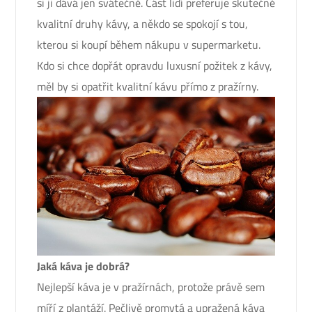
si ji dává jen svátečně. Část lidí preferuje skutečně
kvalitní druhy kávy, a někdo se spokojí s tou,
kterou si koupí během nákupu v supermarketu.
Kdo si chce dopřát opravdu luxusní požitek z kávy,
měl by si opatřit kvalitní kávu přímo z pražírny.
Jaká káva je dobrá?
Nejlepší káva je v pražírnách, protože právě sem
míří z plantáží. Pečlivě promytá a upražená káva