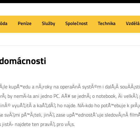
óda
Peníze
Služby
Společnost
Technika
Vzdělá
 domácnosti
¡le kupÅ™edu a nÃ¡roky na operaÄnÃ­ systÃ©m i dalÅ¡Ã­ souÄÃ¡sti 
erÃ¡ by nemÄ›la ani jedno
PC
. AÅ¥ se jednÃ¡ o notebook, Äi velkÃ½ 
 jinÃ© vyuÅ¾itÃ­ a kaÅ¾dÃ½ ho najde. NÄ›kdo ho potÅ™ebuje k prÃ¡
e svÃ½mi pÅ™Ã¡teli, jinÃ½ zase upÅ™ednostÅˆuje sledovÃ¡nÃ­ filmÅ¯, 
jistÄ› najdete ten pravÃ½ pro vÃ¡s.