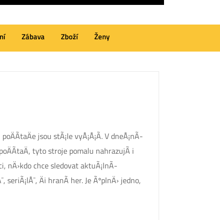
ní
Zábava
Zboží
Ženy
poÄÃ­taÄe jsou stÃ¡le vyÅ¡Å¡Ã­. V dneÅ¡nÃ­
poÄÃ­taÄ, tyto stroje pomalu nahrazujÃ­ i
ci, nÄ›kdo chce sledovat aktuÃ¡lnÃ­
seriÃ¡lÅ¯, Äi hranÃ­ her. Je ÃºplnÄ› jedno,