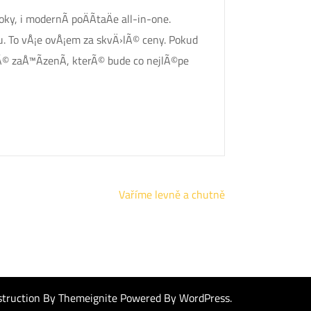
ky, i modernÃ­ poÄÃ­taÄe all-in-one.
u. To vÅ¡e ovÅ¡em za skvÄ›lÃ© ceny. Pokud
© zaÅ™Ã­zenÃ­, kterÃ© bude co nejlÃ©pe
Vaříme levně a chutně
struction By
Themeignite
Powered By
WordPress
.