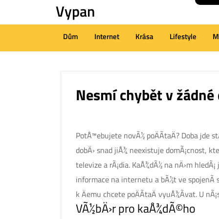
Vypan
Skip
to
content
Dům
Internet
Krása
Lifestyle
M
(Press
Enter)
Nesmí chybět v žádné
PotÅ™ebujete novÃ½ poÄÃ­taÄ? Doba jde stÃ
dobÄ› snad jiÅ¾ neexistuje domÃ¡cnost, kt
televize a rÃ¡dia. KaÅ¾dÃ½ na nÄ›m hledÃ¡
informace na internetu a bÃ½t ve spojenÃ­ s
k Äemu chcete poÄÃ­taÄ vyuÅ¾Ã­vat. U nÃ¡s 
VÃ½bÄ›r pro kaÅ¾dÃ©ho