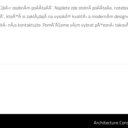
bÄ›r osobnÃ­m poÄÃ­taÄÅ¯. Najdete zde stolnÃ­ poÄÃ­taÄe, noteboo
¯, kteÅ™Ã­ si zaklÃ¡dajÃ­ na vysokÃ© kvalitÄ› a modernÃ­m design
ÄitÄ› nÃ¡s kontaktujte. PomÅ¯Å¾eme vÃ¡m vybrat pÅ™esnÄ› takovÃ
Architecture Con