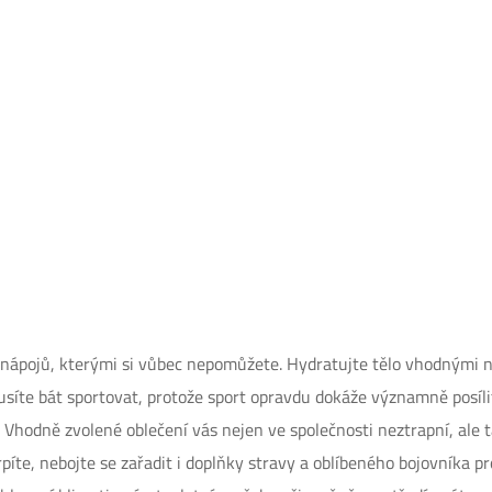
h nápojů, kterými si vůbec nepomůžete. Hydratujte tělo vhodnými 
usíte bát sportovat, protože sport opravdu dokáže významně posíli
o. Vhodně zvolené oblečení vás nejen ve společnosti neztrapní, al
rpíte, nebojte se zařadit i doplňky stravy a oblíbeného bojovníka