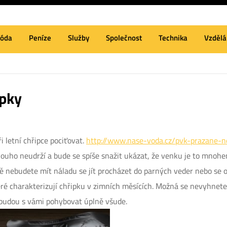
óda
Peníze
Služby
Společnost
Technika
Vzdělá
ipky
ři letní chřipce pociťovat.
http://www.nase-voda.cz/pvk-prazane-n
louho neudrží a bude se spíše snažit ukázat, že venku je to mnohem
nebudete mít náladu se jít procházet do parných veder nebo se oc
teré charakterizují chřipku v zimních měsících. Možná se nevyhn
 budou s vámi pohybovat úplně všude.