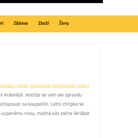
ní
Zábava
Zboží
Ženy
ebudou-nikdy-pocitovat-nedostatek-vody/
 krásnější. Jestliže se vám ale opravdu
hlazovat na koupališti. Letní chřipka se
ete ucpanému nosu, možná vás začne škrábat