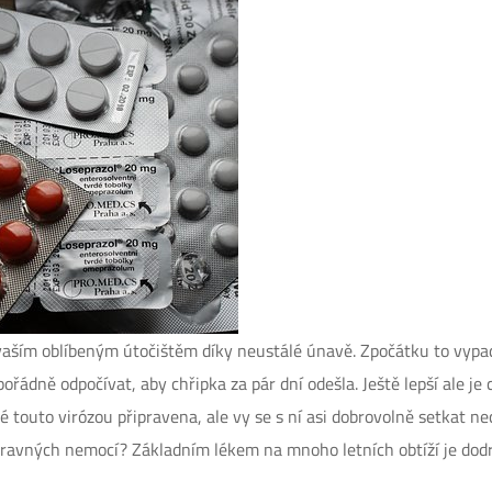
vaším oblíbeným útočištěm díky neustálé únavě. Zpočátku to vypadá
ořádně odpočívat, aby chřipka za pár dní odešla. Ještě lepší ale je
né touto virózou připravena, ale vy se s ní asi dobrovolně setkat ne
ravných nemocí? Základním lékem na mnoho letních obtíží je dodr