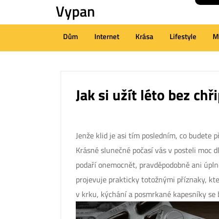
Vypan
Skip
to
content
Dům
Internet
Krása
Lifestyle
M
(Press
Enter)
Jak si užít léto bez chř
Jenže klid je asi tím posledním, co budete p
Krásné slunečné počasí vás v posteli moc d
podaří onemocnět, pravděpodobně ani úplně 
projevuje prakticky totožnými příznaky, k
v krku, kýchání a posmrkané kapesníky se