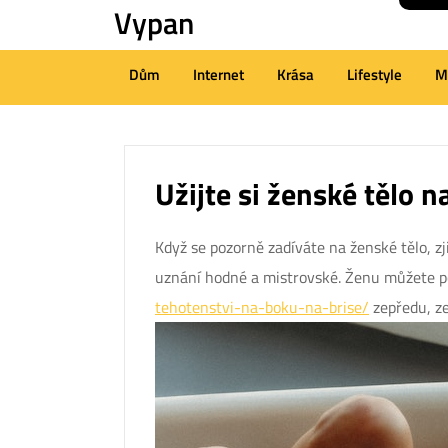
Vypan
Skip
to
content
Dům
Internet
Krása
Lifestyle
M
(Press
Enter)
Užijte si ženské tělo
Když se pozorně zadíváte na ženské tělo, zji
uznání hodné a mistrovské. Ženu můžete p
tehotenstvi-na-boku-na-brise/
zepředu, ze