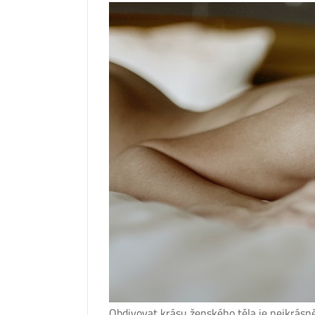
Obdivovat krásu ženského těla je nejkrásně