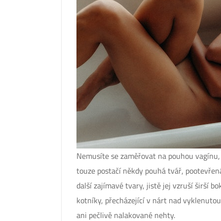
Nemusíte se zaměřovat na pouhou vagínu, j
touze postačí někdy pouhá tvář, pootevřená
další zajímavé tvary, jistě jej vzruší širš
kotníky, přecházející v nárt nad vyklenuto
ani pečlivě nalakované nehty.