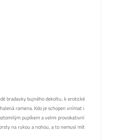
dé bradavky bujného dekoltu, k erotické
dhalená ramena. Kdo je schopen vnímat i
s roztomilým pupíkem a velmi provokativní
 prsty na rukou a nohou, a to nemusí mít