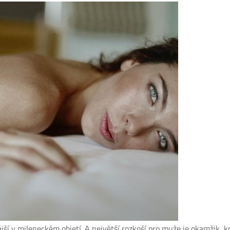
jší v mileneckém objetí. A největší rozkoší pro muže je okamžik,