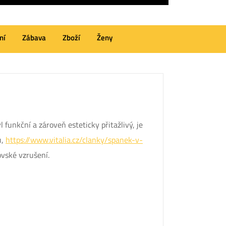
ní
Zábava
Zboží
Ženy
 funkční a zároveň esteticky přitažlivý, je
u,
https://www.vitalia.cz/clanky/spanek-v-
ovské vzrušení.