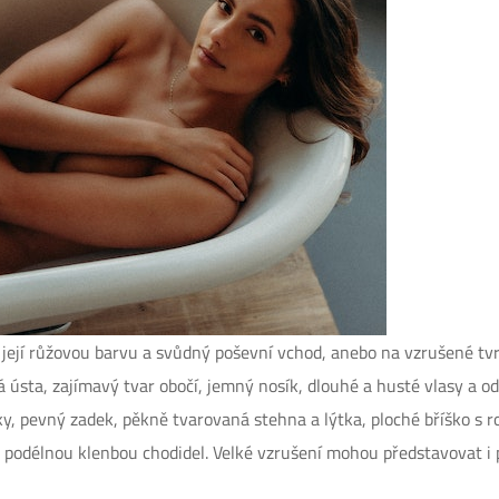
ejí růžovou barvu a svůdný poševní vchod, anebo na vzrušené tvr
 ústa, zajímavý tvar obočí, jemný nosík, dlouhé a husté vlasy a o
í boky, pevný zadek, pěkně tvarovaná stehna a lýtka, ploché bříško 
u podélnou klenbou chodidel. Velké vzrušení mohou představovat i