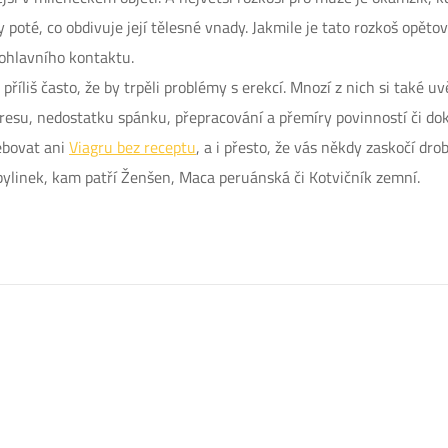
oté, co obdivuje její tělesné vnady. Jakmile je tato rozkoš opětov
ohlavního kontaktu.
příliš často, že by trpěli problémy s erekcí. Mnozí z nich si také u
tresu, nedostatku spánku, přepracování a přemíry povinností či d
řebovat ani
Viagru bez receptu
, a i přesto, že vás někdy zaskočí dr
ylinek, kam patří Ženšen, Maca peruánská či Kotvičník zemní.