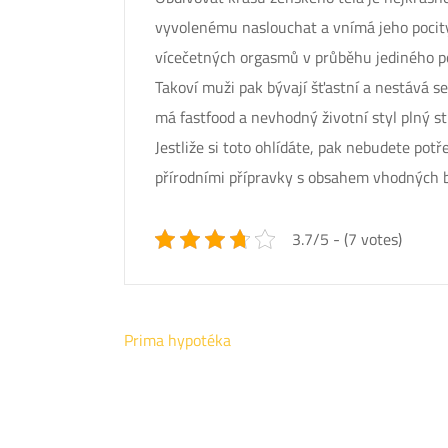
vyvolenému naslouchat a vnímá jeho pocity p
vícečetných orgasmů v průběhu jediného p
Takoví muži pak bývají šťastní a nestává se 
má fastfood a nevhodný životní styl plný s
Jestliže si toto ohlídáte, pak nebudete pot
přírodními přípravky s obsahem vhodných b
3.7/5 - (7 votes)
Navigace
Prima hypotéka
pro
příspěvek