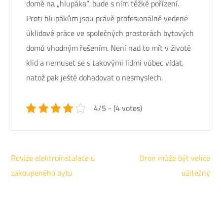
domě na „hlupáka“, bude s ním těžké pořízení.
Proti hlupákům jsou právě profesionálně vedené
úklidové práce ve společných prostorách bytových
domů vhodným řešením. Není nad to mít v životě
klid a nemuset se s takovými lidmi vůbec vídat,
natož pak ještě dohadovat o nesmyslech.
4/5 - (4 votes)
Navigace
Revize elektroinstalace u
Dron může být velice
pro
zakoupeného bytu
užitečný
příspěvek