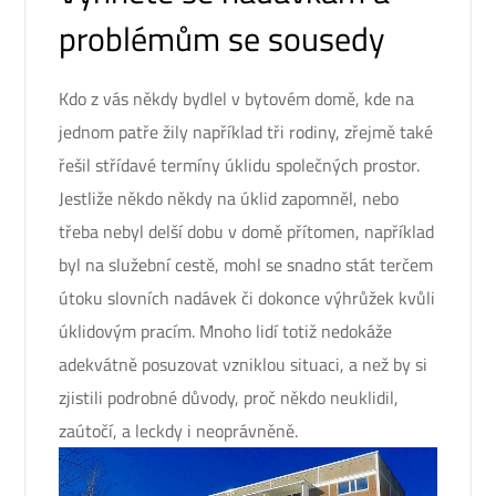
problémům se sousedy
Kdo z vás někdy bydlel v bytovém domě, kde na
jednom patře žily například tři rodiny, zřejmě také
řešil střídavé termíny úklidu společných prostor.
Jestliže někdo někdy na úklid zapomněl, nebo
třeba nebyl delší dobu v domě přítomen, například
byl na služební cestě, mohl se snadno stát terčem
útoku slovních nadávek či dokonce výhrůžek kvůli
úklidovým pracím. Mnoho lidí totiž nedokáže
adekvátně posuzovat vzniklou situaci, a než by si
zjistili podrobné důvody, proč někdo neuklidil,
zaútočí, a leckdy i neoprávněně.