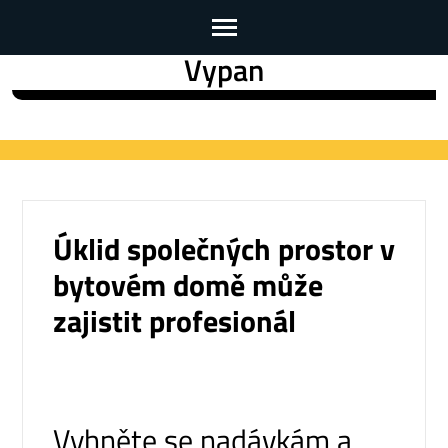
Vypan
Skip
to
content
(Press
Enter)
Úklid společných prostor v
bytovém domě může
zajistit profesionál
Vyhněte se nadávkám a