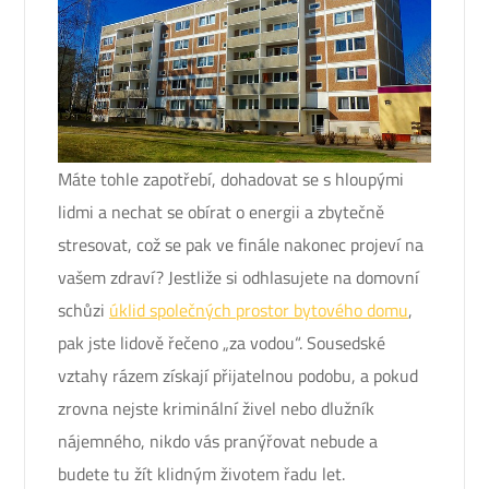
Máte tohle zapotřebí, dohadovat se s hloupými
lidmi a nechat se obírat o energii a zbytečně
stresovat, což se pak ve finále nakonec projeví na
vašem zdraví? Jestliže si odhlasujete na domovní
schůzi
úklid společných prostor bytového domu
,
pak jste lidově řečeno „za vodou“. Sousedské
vztahy rázem získají přijatelnou podobu, a pokud
zrovna nejste kriminální živel nebo dlužník
nájemného, nikdo vás pranýřovat nebude a
budete tu žít klidným životem řadu let.