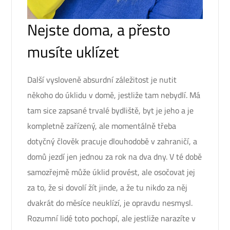
Nejste doma, a přesto
musíte uklízet
Další vysloveně absurdní záležitost je nutit
někoho do úklidu v domě, jestliže tam nebydlí. Má
tam sice zapsané trvalé bydliště, byt je jeho a je
kompletně zařízený, ale momentálně třeba
dotyčný člověk pracuje dlouhodobě v zahraničí, a
domů jezdí jen jednou za rok na dva dny. V té době
samozřejmě může úklid provést, ale osočovat jej
za to, že si dovolí žít jinde, a že tu nikdo za něj
dvakrát do měsíce neuklízí, je opravdu nesmysl.
Rozumní lidé toto pochopí, ale jestliže narazíte v