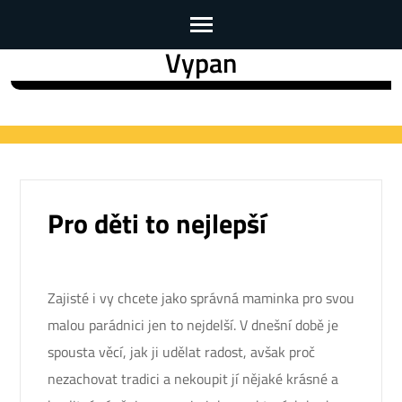
Vypan
Skip
to
content
(Press
Enter)
Pro děti to nejlepší
Zajisté i vy chcete jako správná maminka pro svou
malou parádnici jen to nejdelší. V dnešní době je
spousta věcí, jak ji udělat radost, avšak proč
nezachovat tradici a nekoupit jí nějaké krásné a