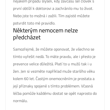
nějakém případu slyšeli, kdy zavčasu šel člověk s
první obtíží k doktorovi a zachránilo mu to život.
Nebo jste to možná i zažili. Tím zajisté můžete
potvrdit toto mé pravidlo.
Některým nemocem nelze
předcházet
Samozřejmě, že můžete oponovat, že všechno se
tímto vyřešit nedá. To máte pravdu, ale i přesto je
prevence velice důležitá. Platí to u mužů tak i u
žen. Jen si vezměte například muže staršího věku
kolem 60 let. Častým onemocněním je
prostata a
její příznaky
spojené s tímto problémem. Včasná
léčba pomůže každému dostat se opět naprosto do
normálu.