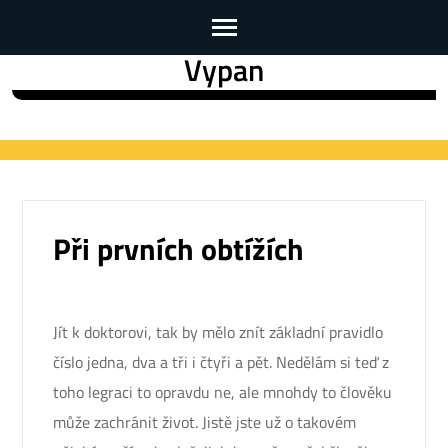
Vypan
Skip
to
content
(Press
Enter)
Při prvních obtížích
Jít k doktorovi, tak by mělo znít základní pravidlo
číslo jedna, dva a tři i čtyři a pět. Nedělám si teď z
toho legraci to opravdu ne, ale mnohdy to člověku
může zachránit život. Jistě jste už o takovém