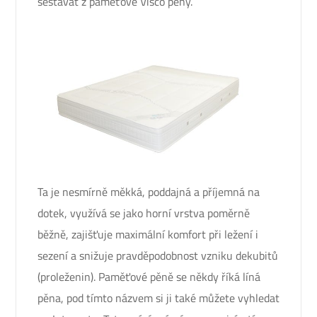
sestávat z paměťové Visco pěny.
Ta je nesmírně měkká, poddajná a příjemná na
dotek, využívá se jako horní vrstva poměrně
běžně, zajišťuje maximální komfort při ležení i
sezení a snižuje pravděpodobnost vzniku dekubitů
(proleženin). Paměťové pěně se někdy říká líná
pěna, pod tímto názvem si ji také můžete vyhledat