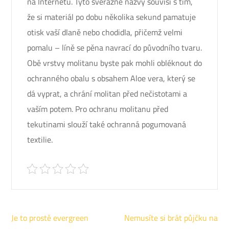
na Internetu. Tyto svérázné názvy souvisí s tím,
že si materiál po dobu několika sekund pamatuje
otisk vaší dlaně nebo chodidla, přičemž velmi
pomalu – líně se pěna navrací do původního tvaru.
Obě vrstvy molitanu byste pak mohli obléknout do
ochranného obalu s obsahem Aloe vera, který se
dá vyprat, a chrání molitan před nečistotami a
vaším potem. Pro ochranu molitanu před
tekutinami slouží také ochranná pogumovaná
textilie.
Navigace
Je to prostě evergreen
Nemusíte si brát půjčku na