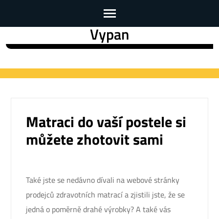
Vypan
Skip
to
content
(Press
Enter)
Matraci do vaší postele si
můžete zhotovit sami
Také jste se nedávno dívali na webové stránky
prodejců zdravotních matrací a zjistili jste, že se
jedná o poměrně drahé výrobky? A také vás