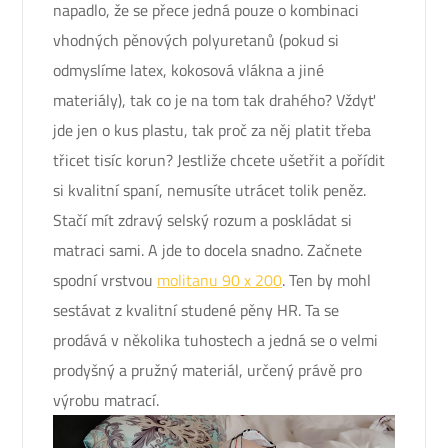
napadlo, že se přece jedná pouze o kombinaci
vhodných pěnových polyuretanů (pokud si
odmyslíme latex, kokosová vlákna a jiné
materiály), tak co je na tom tak drahého? Vždyť
jde jen o kus plastu, tak proč za něj platit třeba
třicet tisíc korun?
Jestliže chcete ušetřit a pořídit
si kvalitní spaní, nemusíte utrácet tolik peněz.
Stačí mít zdravý selský rozum a poskládat si
matraci sami. A jde to docela snadno.
Začnete
spodní vrstvou
molitanu 90 x 200
. Ten by mohl
sestávat z kvalitní studené pěny HR. Ta se
prodává v několika tuhostech a jedná se o velmi
prodyšný a pružný materiál, určený právě pro
výrobu matrací.