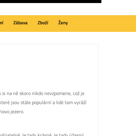
ní
Zábava
Zboží
Ženy
s si na ně skoro nikdo nevzpomene, což je
které jsou stále populární a lidé tam vyráží
hovo jezero
.
řijatelné. Je tady krásně. Je tady úžasný