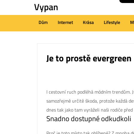
Vypan
Skip
to
content
Dům
Internet
Krása
Lifestyle
M
(Press
Enter)
Je to prostě evergreen
I cestovní ruch podléhá módním trendům. Js
samozřejmě určitě škoda, protože každá desti
dnes tak jako tam vyráželi naši rodiče pře
Snadno dostupné odkudkoli
Proč je toto místo tak oblíbené? Z mnoha dů