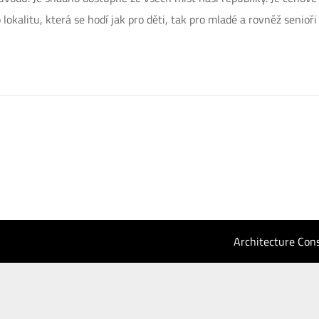
o lokalitu, která se hodí jak pro děti, tak pro mladé a rovněž senioř
Architecture Con