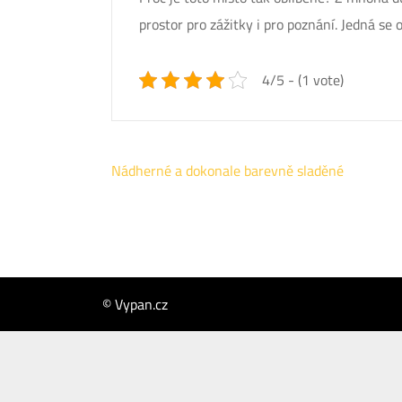
prostor pro zážitky i pro poznání. Jedná se 
4/5 - (1 vote)
Navigace
Nádherné a dokonale barevně sladěné
pro
příspěvek
© Vypan.cz