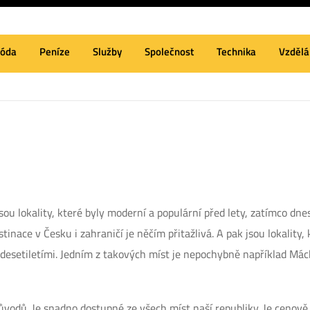
óda
Peníze
Služby
Společnost
Technika
Vzdělá
ou lokality, které byly moderní a populární před lety, zatímco dne
nace v Česku i zahraničí je něčím přitažlivá. A pak jsou lokality, 
d desetiletími. Jedním z takových míst je nepochybně například
Mác
vodů. Je snadno dostupné ze všech míst naší republiky. Je cenově p