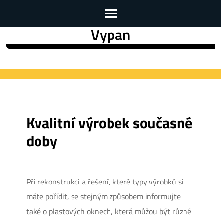
Vypan
Skip
to
content
(Press
Enter)
Kvalitní výrobek současné
doby
Při rekonstrukci a řešení, které typy výrobků si
máte pořídit, se stejným způsobem informujte
také o
plastových oknech
, která můžou být různé