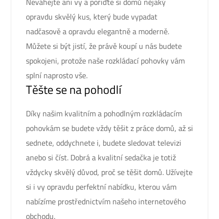
Neváhejte ani vy a pořiďte si domů nějaký
opravdu skvělý kus, který bude vypadat
nadčasově a opravdu elegantně a moderně.
Můžete si být jistí, že právě koupí u nás budete
spokojeni, protože naše
rozkládací pohovky
vám
splní naprosto vše.
Těšte se na pohodlí
Díky našim kvalitním a pohodlným rozkládacím
pohovkám se budete vždy těšit z práce domů, až si
sednete, oddychnete i, budete sledovat televizi
anebo si číst. Dobrá a kvalitní sedačka je totiž
vždycky skvělý důvod, proč se těšit domů. Užívejte
si i vy opravdu perfektní nabídku, kterou vám
nabízíme prostřednictvím našeho internetového
obchodu.