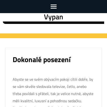
Vypan
Skip
to
content
(Press
Enter)
Dokonalé posezení
Abyste se ve svém obývacím pokoji cítili dobře, by
se vám skvěle sledovala televize, četlo, anebo
třeba povídali s přáteli, tak je velice nutné, abyste
měli kvalitní, luxusní a pohodlnou sedačku.