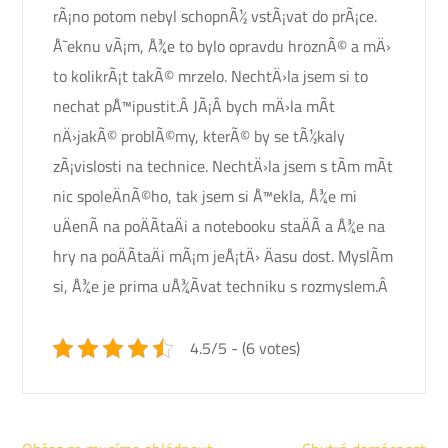
rÃ¡no potom nebyl schopnÃ½ vstÃ¡vat do prÃ¡ce.
Å˜eknu vÃ¡m, Å¾e to bylo opravdu hroznÃ© a mÄ›
to kolikrÃ¡t takÃ© mrzelo. NechtÄ›la jsem si to
nechat pÅ™ipustit.Â JÃ¡Â bych mÄ›la mÃ­t
nÄ›jakÃ© problÃ©my, kterÃ© by se tÃ½kaly
zÃ¡vislosti na technice. NechtÄ›la jsem s tÃ­m mÃ­t
nic spoleÄnÃ©ho, tak jsem si Å™ekla, Å¾e mi
uÄenÃ­ na poÄÃ­taÄi a notebooku staÄÃ­ a Å¾e na
hry na poÄÃ­taÄi mÃ¡m jeÅ¡tÄ› Äasu dost. MyslÃ­m
si, Å¾e je prima uÅ¾Ã­vat techniku s rozmyslem.Â
4.5/5 - (6 votes)
Navigace