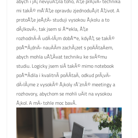
abych i jÃ¡ nevyuÅ¾ila toho, Å¾e prÃ¡vÄ› technika
mi takÃ© mÅ¯Å¾e opravdu zjednoduÅ¡it Å¾ivot. A
protoÅ¾e jeÅ¡tÄ› studuji vysokou Å¡kolu a to
dÃ¡lkovÄ›, tak jsem si Å™ekla, Å¾e
rozhodnÄ›Â udÄ›lÃ¡m dobÅ™e, kdyÅ¾ se takÃ©
poÅ™Ã¡dnÄ› nauÄÃ­m zachÃ¡zet s poÄÃ­taÄem,
abych mohla uÅ¾Ã­vat techniku ke svÃ©mu
studiu. Logicky jsem siÂ takÃ© mimo notebook
poÅ™Ã­dila i kvalitnÃ­ poÄÃ­taÄ, odkud prÃ¡vÄ›
dÄ›lÃ¡me z vysokÃ© Å¡koly rÅ¯znÃ© meetingy a
rozhovory, abychom se mohli uÄit na vysokou
Å¡kol. A mÄ› tohle moc bavÃ­.