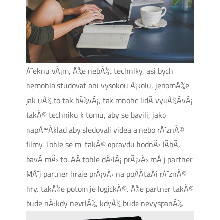
Å˜eknu vÃ¡m, Å¾e nebÃ½t techniky, asi bych
nemohla studovat ani vysokou Å¡kolu, jenomÅ¾e
jak uÅ¾ to tak bÃ½vÃ¡, tak mnoho lidÃ­ vyuÅ¾Ã­vÃ¡
takÃ© techniku k tomu, aby se bavili, jako
napÅ™Ã­klad aby sledovali videa a nebo rÅ¯znÃ©
filmy. Tohle se mi takÃ© opravdu hodnÄ› lÃ­bÃ­,
bavÃ­ mÄ› to. AÂ tohle dÄ›lÃ¡ prÃ¡vÄ› mÅ¯j partner.
MÅ¯j partner hraje prÃ¡vÄ› na poÄÃ­taÄi rÅ¯znÃ©
hry, takÅ¾e potom je logickÃ©, Å¾e partner takÃ©
bude nÄ›kdy nevrlÃ½, kdyÅ¾ bude nevyspanÃ½.