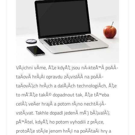
VÅ¡ichni vÃ­me, Å¾e kdyÅ¾ jsou nÄ›kteÅ™Ã­ poÄÃ­
taÄovÃ­ hrÃ¡Äi opravdu zÃ¡vislÃ­Â na poÄÃ­
taÄovÃ½ch hrÃ¡ch a dalÅ¡Ã­ch technologiÃ­ch, Å¾e
to mÅ¯Å¾e takÃ© dopadnout tak, Å¾e tÅ™eba
celÃ½ veÄer hrajÃ­ a potom rÃ¡no nechtÄ›jÃ­
vstÃ¡vat. Takhle dopadl jedenÂ mÅ¯j bÃ½valÃ½
pÅ™Ã­tel, kdyÅ¾ ho potom vyhodili z prÃ¡ce,
protoÅ¾e stÃ¡le jenom hrÃ¡l na poÄÃ­taÄi hry a