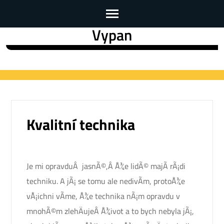
Vypan
Skip
to
content
(Press
Enter)
Kvalitní technika
Je mi opravduÂ jasnÃ©,Â Å¾e lidÃ© majÃ­ rÃ¡di
techniku. A jÃ¡ se tomu ale nedivÃ­m, protoÅ¾e
vÅ¡ichni vÃ­me, Å¾e technika nÃ¡m opravdu v
mnohÃ©m zlehÄujeÂ Å¾ivot a to bych nebyla jÃ¡,