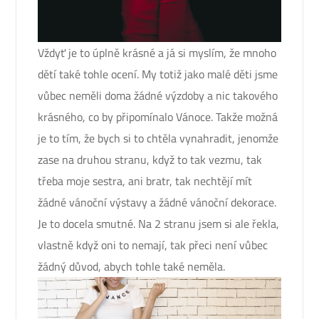
Vždyť je to úplně krásné a já si myslím, že mnoho
dětí také tohle ocení. My totiž jako malé děti jsme
vůbec neměli doma žádné výzdoby a nic takového
krásného, co by připomínalo Vánoce. Takže možná
je to tím, že bych si to chtěla vynahradit, jenomže
zase na druhou stranu, když to tak vezmu, tak
třeba moje sestra, ani bratr, tak nechtějí mít
žádné vánoční výstavy a žádné vánoční dekorace.
Je to docela smutné. Na 2 stranu jsem si ale řekla,
vlastně když oni to nemají, tak přeci není vůbec
žádný důvod, abych tohle také neměla.