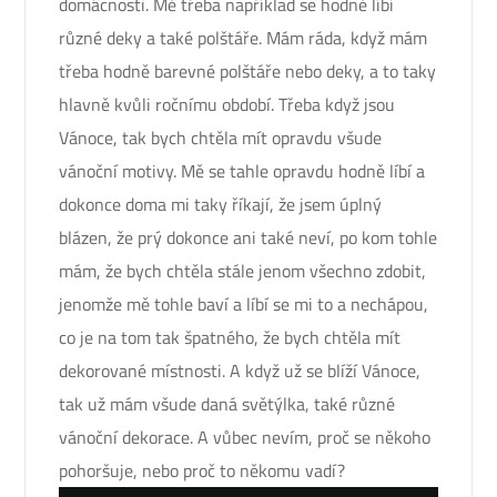
domácnosti. Mě třeba například se hodně líbí
různé deky a také polštáře. Mám ráda, když mám
třeba hodně barevné polštáře nebo deky, a to taky
hlavně kvůli ročnímu období. Třeba když jsou
Vánoce, tak bych chtěla mít opravdu všude
vánoční motivy. Mě se tahle opravdu hodně líbí a
dokonce doma mi taky říkají, že jsem úplný
blázen, že prý dokonce ani také neví, po kom tohle
mám, že bych chtěla stále jenom všechno zdobit,
jenomže mě tohle baví a líbí se mi to a nechápou,
co je na tom tak špatného, že bych chtěla mít
dekorované místnosti. A když už se blíží Vánoce,
tak už mám všude daná světýlka, také různé
vánoční dekorace. A vůbec nevím, proč se někoho
pohoršuje, nebo proč to někomu vadí?