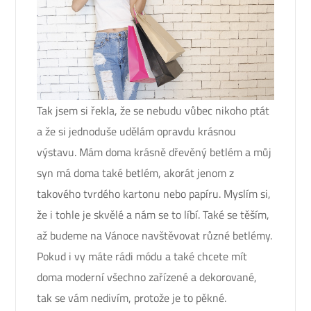
Tak jsem si řekla, že se nebudu vůbec nikoho ptát
a že si jednoduše udělám opravdu krásnou
výstavu. Mám doma krásně dřevěný betlém a můj
syn má doma také betlém, akorát jenom z
takového tvrdého kartonu nebo papíru. Myslím si,
že i tohle je skvělé a nám se to líbí. Také se těším,
až budeme na Vánoce navštěvovat různé betlémy.
Pokud i vy máte rádi módu a také chcete mít
doma moderní všechno zařízené a dekorované,
tak se vám nedivím, protože je to pěkné.