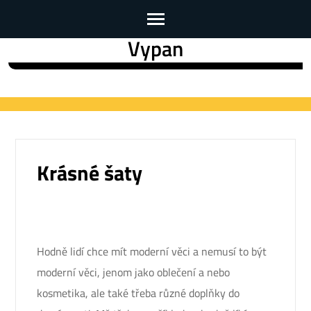
Vypan
Skip
to
content
(Press
Enter)
Krásné šaty
Hodně lidí chce mít moderní věci a nemusí to být
moderní věci, jenom jako oblečení a nebo
kosmetika, ale také třeba různé doplňky do