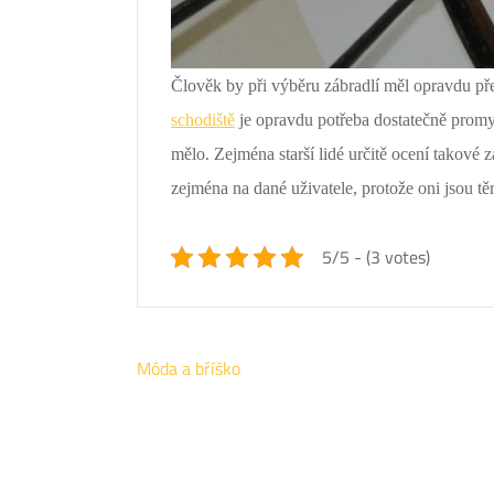
Člověk by při výběru zábradlí měl opravdu pře
schodiště
je opravdu potřeba dostatečně promy
mělo.
Zejména starší lidé určitě ocení takové z
zejména na dané uživatele, protože oni jsou tě
5/5 - (3 votes)
Navigace
Móda a bříško
pro
příspěvek