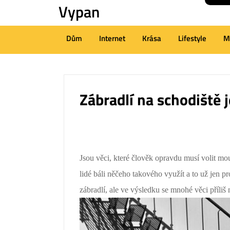
Vypan
Skip
to
content
Dům
Internet
Krása
Lifestyle
M
(Press
Enter)
Zábradlí na schodiště 
Jsou věci, které člověk opravdu musí volit mo
lidé báli něčeho takového využít a to už jen p
zábradlí, ale ve výsledku se mnohé věci příliš 