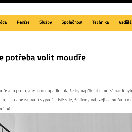
óda
Peníze
Služby
Společnost
Technika
Vzdělá
je potřeba volit moudře
udře a to proto, aby to nedopadlo tak, že by například dané zábradlí b
roto, jak dané zábradlí vypadá.
Jistě víte, že firmy nabízejí celou řadu m
nehodí.