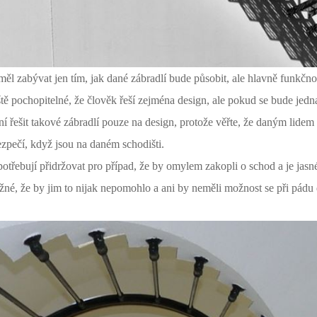
ěl zabývat jen tím, jak dané zábradlí bude působit, ale hlavně funkčno
ště pochopitelné, že člověk řeší zejména design, ale pokud se bude jedna
í řešit takové zábradlí pouze na design, protože věřte, že daným lidem
bezpečí, když jsou na daném schodišti.
 potřebují přidržovat pro případ, že by omylem zakopli o schod a je ja
možné, že by jim to nijak nepomohlo a ani by neměli možnost se při pádu 