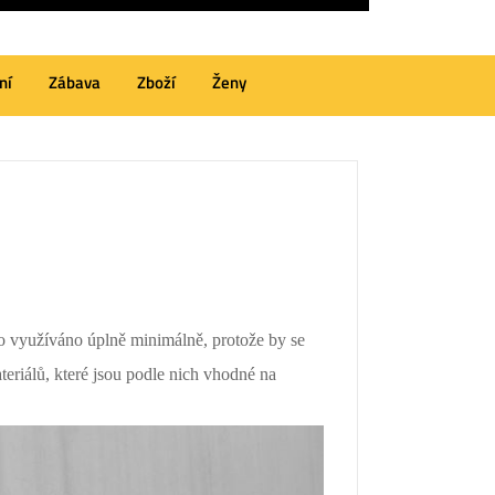
ní
Zábava
Zboží
Ženy
ylo využíváno úplně minimálně, protože by se
ateriálů, které jsou podle nich vhodné na