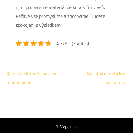
nimi probereme materiál délku a střih vlasů.
Pečlivě vše promyslíme a zhotovíme. Budete
spokojeni s výsledkem!
4.7/5 - (3 votes)
Navigace
Kancelářská židle nestojí
Navštivte erotickou
pro
mnoho peněz
seznamku
příspěvek
© Vypan.cz