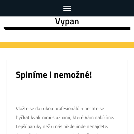
Vypan
Skip
to
content
(Press
Enter)
Splníme i nemožné!
Vložte se do rukou profesionálů a nechte se
hýčkat kvalitními službami, které Vám nabízíme.
Lepší
paruky
než u nás nikde jinde nenajdete.