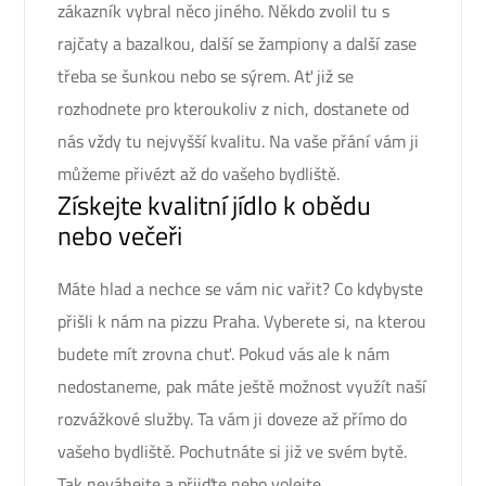
zákazník vybral něco jiného. Někdo zvolil tu s
rajčaty a bazalkou, další se žampiony a další zase
třeba se šunkou nebo se sýrem. Ať již se
rozhodnete pro kteroukoliv z nich, dostanete od
nás vždy tu nejvyšší kvalitu. Na vaše přání vám ji
můžeme přivézt až do vašeho bydliště.
Získejte kvalitní jídlo k obědu
nebo večeři
Máte hlad a nechce se vám nic vařit? Co kdybyste
přišli k nám na pizzu Praha. Vyberete si, na kterou
budete mít zrovna chuť. Pokud vás ale k nám
nedostaneme, pak máte ještě možnost využít naší
rozvážkové služby. Ta vám ji doveze až přímo do
vašeho bydliště. Pochutnáte si již ve svém bytě.
Tak neváhejte a přijďte nebo volejte.