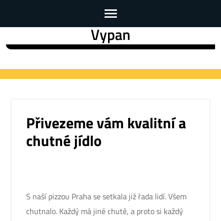
Vypan
Skip
to
content
(Press
Enter)
Přivezeme vám kvalitní a
chutné jídlo
S naší
pizzou Praha
se setkala již řada lidí. Všem
chutnalo. Každý má jiné chutě, a proto si každý