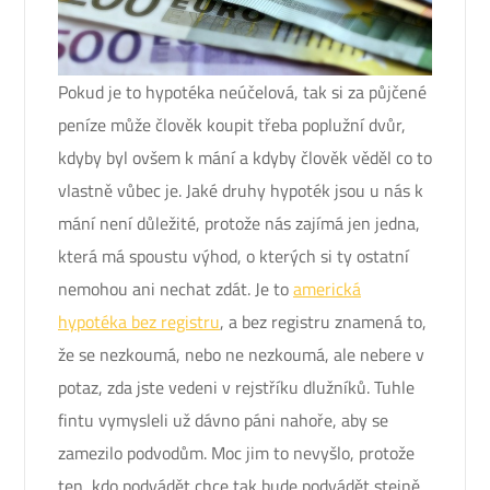
Pokud je to hypotéka neúčelová, tak si za půjčené
peníze může člověk koupit třeba poplužní dvůr,
kdyby byl ovšem k mání a kdyby člověk věděl co to
vlastně vůbec je. Jaké druhy hypoték jsou u nás k
mání není důležité, protože nás zajímá jen jedna,
která má spoustu výhod, o kterých si ty ostatní
nemohou ani nechat zdát. Je to
americká
hypotéka bez registru
, a bez registru znamená to,
že se nezkoumá, nebo ne nezkoumá, ale nebere v
potaz, zda jste vedeni v rejstříku dlužníků. Tuhle
fintu vymysleli už dávno páni nahoře, aby se
zamezilo podvodům. Moc jim to nevyšlo, protože
ten, kdo podvádět chce tak bude podvádět stejně