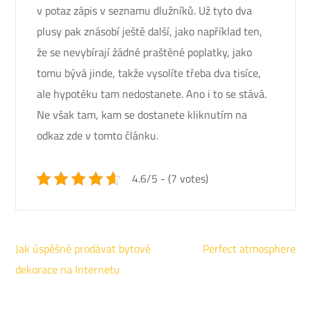
v potaz zápis v seznamu dlužníků. Už tyto dva
plusy pak znásobí ještě další, jako například ten,
že se nevybírají žádné praštěné poplatky, jako
tomu bývá jinde, takže vysolíte třeba dva tisíce,
ale hypotéku tam nedostanete. Ano i to se stává.
Ne však tam, kam se dostanete kliknutím na
odkaz zde v tomto článku.
4.6/5 - (7 votes)
Navigace
Jak úspěšně prodávat bytové
Perfect atmosphere
pro
dekorace na Internetu
příspěvek