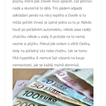
půjčky, které pak člověk musí splácet, což poctivci
nedá a skutečně to dělá. Tím pádem odpadá
odkládání peněz na něco lepšího a člověk si to
může pořídit ihned. Je úplně jedno co to je. Někdo
touží po pořádném automobilu, někdo zase raději
chatičku někde u vody. A protože na to nemá,
vezme si půjčku. Pokud jde ovšem o větší částky,
tedy na pořádný vůz nebo chatku, tak se tomu
říká hypotéka. A nemusí být vázaná na koupi
nemovitosti, jak se každý mylně domnívá.