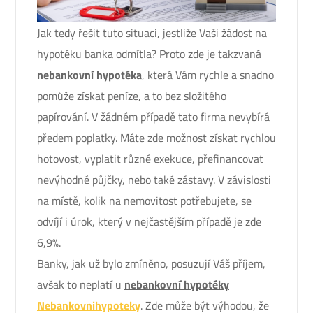
Jak tedy řešit tuto situaci, jestliže Vaši žádost na
hypotéku banka odmítla? Proto zde je takzvaná
nebankovní hypotéka
, která Vám rychle a snadno
pomůže získat peníze, a to bez složitého
papírování. V žádném případě tato firma nevybírá
předem poplatky. Máte zde možnost získat rychlou
hotovost,
vyplatit různé exekuce, přefinancovat
nevýhodné půjčky, nebo také zástavy. V závislosti
na místě, kolik na nemovitost potřebujete, se
odvíjí i úrok, který v nejčastějším případě je zde
6,9%.
Banky, jak už bylo zmíněno, posuzují Váš příjem,
avšak to neplatí u
nebankovní hypotéky
Nebankovnihypoteky
. Zde může být výhodou, že