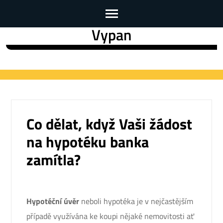
Vypan
Skip
to
content
(Press
Enter)
Co dělat, když Vaši žádost
na hypotéku banka
zamítla?
Hypotéční úvěr
neboli hypotéka je v nejčastějším
případě využívána ke koupi nějaké nemovitosti ať