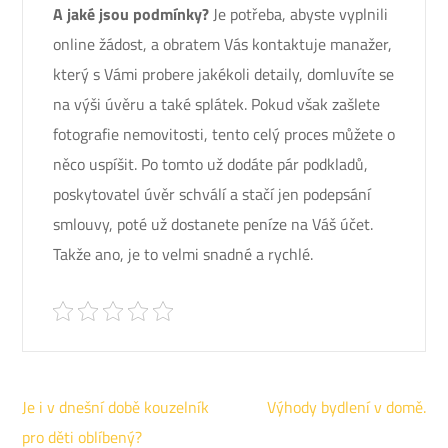
A jaké jsou podmínky?
Je potřeba, abyste vyplnili
online žádost, a obratem Vás kontaktuje manažer,
který s Vámi probere jakékoli detaily, domluvíte se
na výši úvěru a také splátek. Pokud však zašlete
fotografie nemovitosti, tento celý proces můžete o
něco uspíšit. Po tomto už dodáte pár podkladů,
poskytovatel úvěr schválí a stačí jen podepsání
smlouvy, poté už dostanete peníze na Váš účet.
Takže ano, je to velmi snadné a rychlé.
Navigace
Je i v dnešní době kouzelník
Výhody bydlení v domě.
pro
pro děti oblíbený?