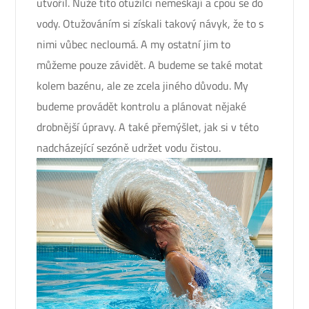
utvořil. Nuže tito otužilci nemeškají a cpou se do
vody. Otužováním si získali takový návyk, že to s
nimi vůbec necloumá. A my ostatní jim to
můžeme pouze závidět. A budeme se také motat
kolem bazénu, ale ze zcela jiného důvodu. My
budeme provádět kontrolu a plánovat nějaké
drobnější úpravy. A také přemýšlet, jak si v této
nadcházející sezóně udržet vodu čistou.