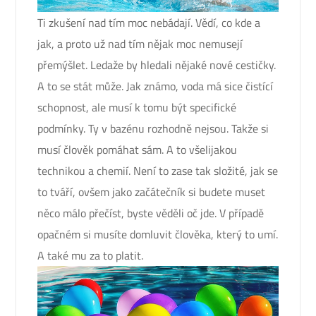
Ti zkušení nad tím moc nebádají. Vědí, co kde a
jak, a proto už nad tím nějak moc nemusejí
přemýšlet. Ledaže by hledali nějaké nové cestičky.
A to se stát může. Jak známo, voda má sice čistící
schopnost, ale musí k tomu být specifické
podmínky. Ty v bazénu rozhodně nejsou. Takže si
musí člověk pomáhat sám. A to všelijakou
technikou a chemií. Není to zase tak složité, jak se
to tváří, ovšem jako začátečník si budete muset
něco málo přečíst, byste věděli oč jde. V případě
opačném si musíte domluvit člověka, který to umí.
A také mu za to platit.