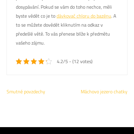
dosypávání. Pokud se vám do toho nechce, měli
byste vědět co je to
dávkovač chloru do bazénu
. A
to se můžete dovědět kliknutím na odkaz v
předešlé větě. To vás přenese blíže k předmětu
vašeho zájmu.
4.2/5 - (12 votes)
Navigace
Smutné povzdechy
Máchovo jezero chatky
pro
příspěvek