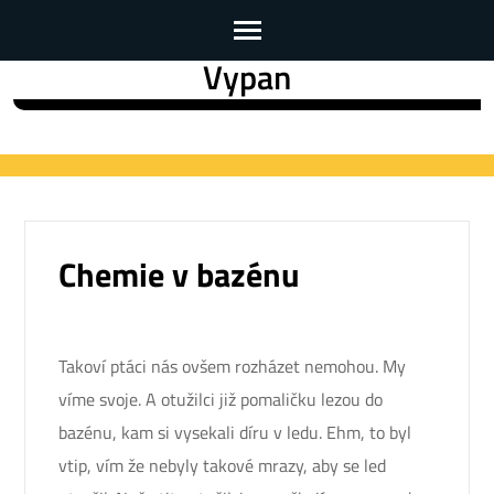
Vypan
Skip
to
content
(Press
Enter)
Chemie v bazénu
Takoví ptáci nás ovšem rozházet nemohou. My
víme svoje. A otužilci již pomaličku lezou do
bazénu, kam si vysekali díru v ledu. Ehm, to byl
vtip, vím že nebyly takové mrazy, aby se led